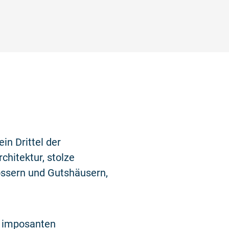
©
in Drittel der
chitektur, stolze
össern und Gutshäusern,
e imposanten