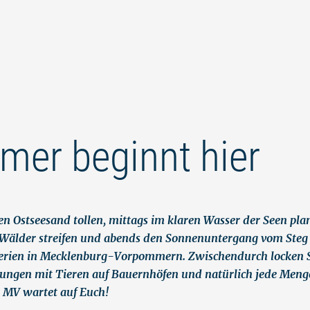
Zum
Zur
Zur
Zum
Inhalt
Navigation
Volltextsuche
Footer
springen
springen
springen
springen
mer beginnt hier
en Ostseesand tollen, mittags im klaren Wasser der Seen pl
 Wälder streifen und abends den Sonnenuntergang vom Steg
erien in Mecklenburg-Vorpommern. Zwischendurch locken 
ungen mit Tieren auf Bauernhöfen und natürlich jede Menge
 MV wartet auf Euch!