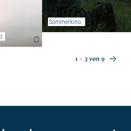
Sommerkino 
b
©
1
- 3
von
9