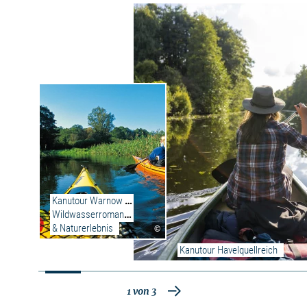
Weitere Informationen zur Peene
Kanutour Warnow – 
Wildwasserromantik 
& Naturerlebnis
©
Kanutour Havelquellreich
1
von
3