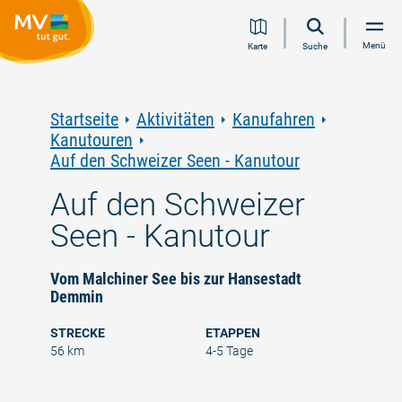
Zum
Zur
Zur
Zum
Menü
Karte
Suche
Inhalt
Navigation
Volltextsuche
Footer
springen
springen
springen
springen
Startseite
Aktivitäten
Kanufahren
Kanutouren
Auf den Schweizer Seen - Kanutour
Auf den Schweizer
Seen - Kanutour
Vom Malchiner See bis zur Hansestadt
Demmin
STRECKE
ETAPPEN
56 km
4-5 Tage
©