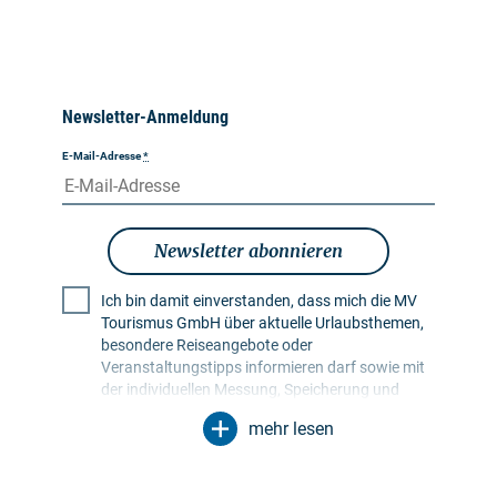
Newsletter-Anmeldung
E-Mail-Adresse
*
Newsletter abonnieren
Ich bin damit einverstanden, dass mich die MV
Tourismus GmbH über aktuelle Urlaubsthemen,
besondere Reiseangebote oder
Veranstaltungstipps informieren darf sowie mit
der individuellen Messung, Speicherung und
Auswertung von Öffnungs- und Klickraten in
mehr lesen
Empfängerprofilen zu Zwecken der Gestaltung
künftiger Newsletter. Meine Daten werden
ausschließlich zu diesem Zweck genutzt.