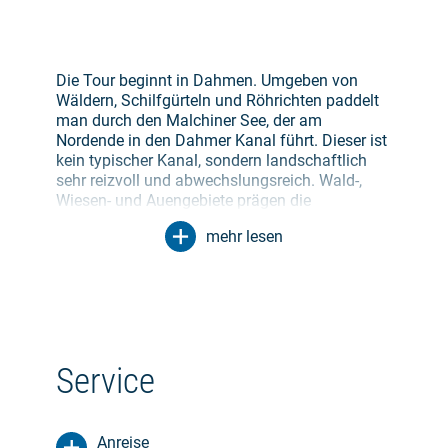
Die Tour beginnt in Dahmen. Umgeben von
Wäldern, Schilfgürteln und Röhrichten paddelt
man durch den Malchiner See, der am
Nordende in den Dahmer Kanal führt. Dieser ist
kein typischer Kanal, sondern landschaftlich
sehr reizvoll und abwechslungsreich. Wald-,
Wiesen- und Auengebiete prägen die
Landschaft. Wer genau hinsieht, kann
mehr lesen
Biberburgen entdecken und Fisch- sowie
Seeadler beim Kreisen über ihr Jagdrevier
beobachten.
Nach etwa 17 Kilometern führt die Tour in das
Städtchen Malchin. Über den Peenekanal
gelangt man anschließend in den
Service
Kummerower See. Dieser gehört zu den größten
Seen in Mecklenburg-Vorpommern und ist
deshalb bei Westwind mit Vorsicht zu
Anreise