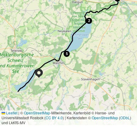
2
5
Leaflet
|
©
OpenStreetMap
-Mitwirkende, Kartenbild © Hanse- und
Universitätsstadt Rostock (
CC BY 4.0
) | Kartendaten ©
OpenStreetMap
(
ODbL
)
und LkKfS-MV