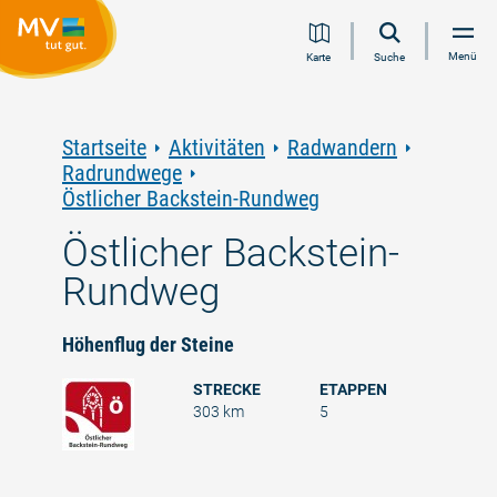
Zum
Zur
Zur
Zum
Menü
Karte
Suche
Inhalt
Navigation
Volltextsuche
Footer
springen
springen
springen
springen
Startseite
Aktivitäten
Radwandern
Radrundwege
Östlicher Backstein-Rundweg
Östlicher Backstein-
Rundweg
Höhenflug der Steine
STRECKE
ETAPPEN
303 km
5