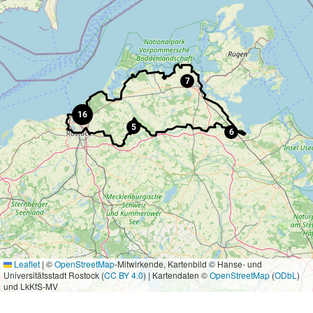
7
16
5
6
Leaflet
|
©
OpenStreetMap
-Mitwirkende, Kartenbild © Hanse- und
Universitätsstadt Rostock (
CC BY 4.0
) | Kartendaten ©
OpenStreetMap
(
ODbL
)
und LkKfS-MV