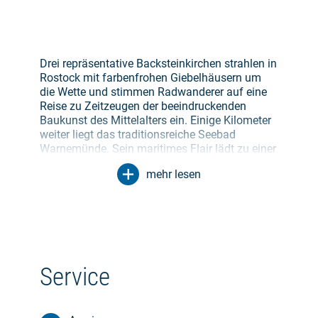
Drei repräsentative Backsteinkirchen strahlen in
Rostock mit farbenfrohen Giebelhäusern um
die Wette und stimmen Radwanderer auf eine
Reise zu Zeitzeugen der beeindruckenden
Baukunst des Mittelalters ein. Einige Kilometer
weiter liegt das traditionsreiche Seebad
Warnemünde. Sein maritimes Flair lädt zu einer
ersten Rast. Jenseits der Warnow erstreckt sich
mehr lesen
das grüne Meer der Rostocker Heide. Bereits
von Weitem begrüßt der Backsteinturm von St.
Marien die Gäste der Bernsteinstadt Ribnitz-
Damgarten.
Entlang der Boddengewässer zwischen der
idyllischen Halbinsel Fischland-Darß-Zingst
Service
und dem Festland führt die zweite Etappe. Für
Abwechslung sorgt ein Besuch in der
Vinetastadt Barth. Vom Barther Kirchturm bietet