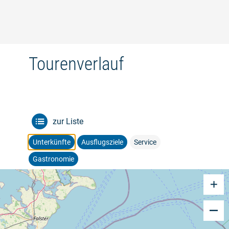
©
Tourenverlauf
zur Liste
Unterkünfte
Ausflugsziele
Service
Gastronomie