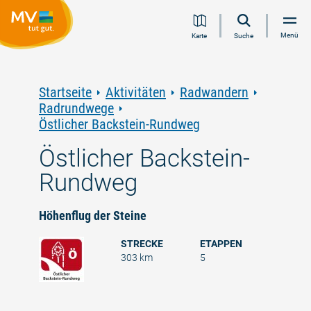
Zum
Zur
Zur
Zum
Menü
Karte
Suche
Inhalt
Navigation
Volltextsuche
Footer
springen
springen
springen
springen
Startseite
Aktivitäten
Radwandern
Radrundwege
Östlicher Backstein-Rundweg
Östlicher Backstein-
Rundweg
Höhenflug der Steine
STRECKE
ETAPPEN
303 km
5