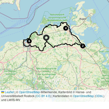
4
6
2
Leaflet
|
©
OpenStreetMap
-Mitwirkende, Kartenbild © Hanse- und
Universitätsstadt Rostock (
CC BY 4.0
) | Kartendaten ©
OpenStreetMap
(
ODbL
)
und LkKfS-MV