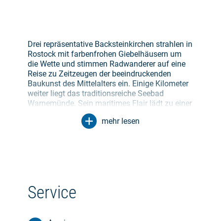
Drei repräsentative Backsteinkirchen strahlen in
Rostock mit farbenfrohen Giebelhäusern um
die Wette und stimmen Radwanderer auf eine
Reise zu Zeitzeugen der beeindruckenden
Baukunst des Mittelalters ein. Einige Kilometer
weiter liegt das traditionsreiche Seebad
Warnemünde. Sein maritimes Flair lädt zu einer
ersten Rast. Jenseits der Warnow erstreckt sich
mehr lesen
das grüne Meer der Rostocker Heide. Bereits
von Weitem begrüßt der Backsteinturm von St.
Marien die Gäste der Bernsteinstadt Ribnitz-
Damgarten.
Entlang der Boddengewässer zwischen der
idyllischen Halbinsel Fischland-Darß-Zingst
Service
und dem Festland führt die zweite Etappe. Für
Abwechslung sorgt ein Besuch in der
Vinetastadt Barth. Vom Barther Kirchturm bietet