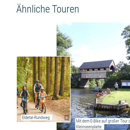
Solbad Norddeutschlands - das einst ganz
Ähnliche Touren
Mecklenburg mit Kochsalz versorgte. Saftige
Wiesen, schattige Wälder und kleine Seen
prägen die letzten Kilometer.
Eldetal-Rundweg
©
Mit dem E-Bike auf großer Tour d
Kleinseenplatte