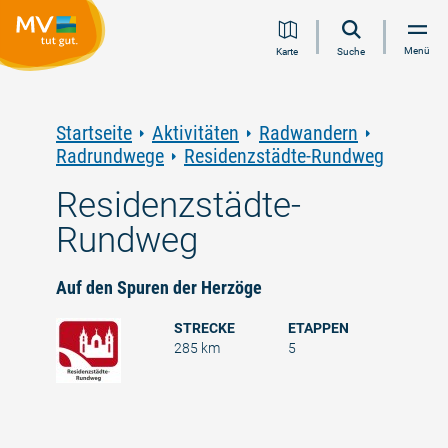
Zum
Zur
Zur
Zum
Menü
Karte
Suche
Inhalt
Navigation
Volltextsuche
Footer
springen
springen
springen
springen
Startseite
Aktivitäten
Radwandern
Radrundwege
Residenzstädte-Rundweg
Residenzstädte-
Rundweg
Auf den Spuren der Herzöge
STRECKE
ETAPPEN
285 km
5
©