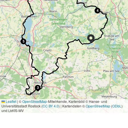
4
5
3
Leaflet
|
©
OpenStreetMap
-Mitwirkende, Kartenbild © Hanse- und
Universitätsstadt Rostock (
CC BY 4.0
) | Kartendaten ©
OpenStreetMap
(
ODbL
)
und LkKfS-MV