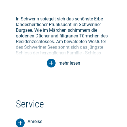
In Schwerin spiegelt sich das schönste Erbe
landesherrlicher Prunksucht im Schweriner
Burgsee. Wie im Märchen schimmern die
goldenen Dächer und filigranen Türmchen des
Residenzschlosses. Am bewaldeten Westufer
des Schweriner Sees sonnt sich das jüngste
Schloss der herzoglichen Familie - Schloss
Wiligrad. Einige Kilometer weiter, in Dorf
mehr lesen
Mecklenburg, liegen die Wurzeln des Landes.
Die einstige Michelenburg gab dem Land
seinen Namen. In der Hansestadt Wismar ließ
Herzog Johann Albrecht I seinen Fürstenhof im
Stil italienischer Renaissance errichten.
Die zweite Etappe führt landeinwärts durch die
Service
typische mecklenburgische Landschaft, vorbei
am glasklaren Neukloster See über steiler
werdende Hügel mit großartigen Ausblicken,
Anreise
nach Bützow. Der kleine Ort an der Warnow war