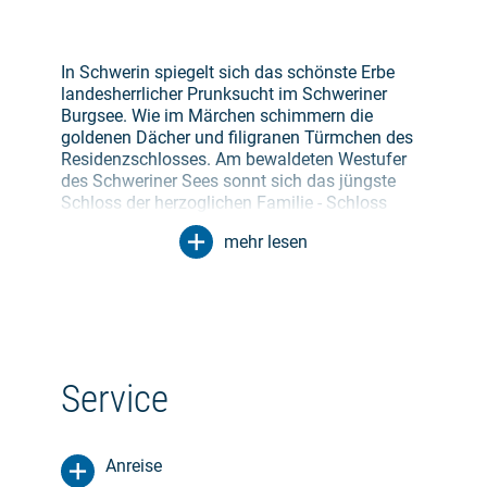
In Schwerin spiegelt sich das schönste Erbe
landesherrlicher Prunksucht im Schweriner
Burgsee. Wie im Märchen schimmern die
goldenen Dächer und filigranen Türmchen des
Residenzschlosses. Am bewaldeten Westufer
des Schweriner Sees sonnt sich das jüngste
Schloss der herzoglichen Familie - Schloss
Wiligrad. Einige Kilometer weiter, in Dorf
mehr lesen
Mecklenburg, liegen die Wurzeln des Landes.
Die einstige Michelenburg gab dem Land
seinen Namen. In der Hansestadt Wismar ließ
Herzog Johann Albrecht I seinen Fürstenhof im
Stil italienischer Renaissance errichten.
Die zweite Etappe führt landeinwärts durch die
Service
typische mecklenburgische Landschaft, vorbei
am glasklaren Neukloster See über steiler
werdende Hügel mit großartigen Ausblicken,
Anreise
nach Bützow. Der kleine Ort an der Warnow war