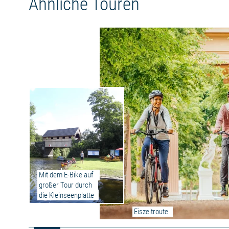
Ähnliche Touren
Steinfeld begrüßen Radwanderern vor Ihrer
Ankunft in Schwerin.
Aktueller Umfahrungshinweis:
In Bützow ist der Weg aufgrund einer Baustelle
voll gesperrt. Eine Umleitung ist ausgeschildert.
Mit dem E-Bike auf 
großer Tour durch 
die Kleinseenplatte
Eiszeitroute