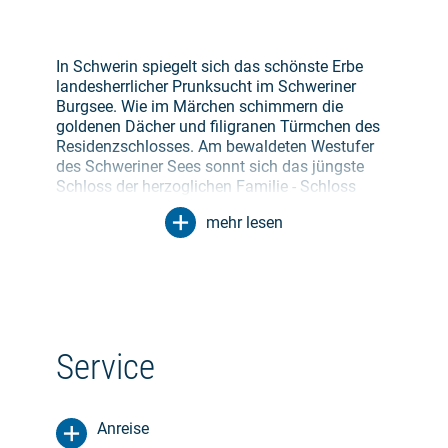
In Schwerin spiegelt sich das schönste Erbe
landesherrlicher Prunksucht im Schweriner
Burgsee. Wie im Märchen schimmern die
goldenen Dächer und filigranen Türmchen des
Residenzschlosses. Am bewaldeten Westufer
des Schweriner Sees sonnt sich das jüngste
Schloss der herzoglichen Familie - Schloss
Wiligrad. Einige Kilometer weiter, in Dorf
mehr lesen
Mecklenburg, liegen die Wurzeln des Landes.
Die einstige Michelenburg gab dem Land
seinen Namen. In der Hansestadt Wismar ließ
Herzog Johann Albrecht I seinen Fürstenhof im
Stil italienischer Renaissance errichten.
Die zweite Etappe führt landeinwärts durch die
Service
typische mecklenburgische Landschaft, vorbei
am glasklaren Neukloster See über steiler
werdende Hügel mit großartigen Ausblicken,
Anreise
nach Bützow. Der kleine Ort an der Warnow war