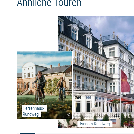
Ähnliche Touren
Steinfeld begrüßen Radwanderern vor Ihrer
Ankunft in Schwerin.
Aktueller Umfahrungshinweis:
In Bützow ist der Weg aufgrund einer Baustelle
voll gesperrt. Eine Umleitung ist ausgeschildert.
Herrenhaus-
Rundweg
©
Usedom-Rundweg