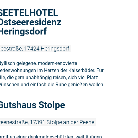
Weiterlese
SEETELHOTEL
Ostseeresidenz
Heringsdorf
eestraße, 17424 Heringsdorf
dyllisch gelegene, modern-renovierte
erienwohnungen im Herzen der Kaiserbäder. Für
lle, die gern unabhängig reisen, sich viel Platz
ünschen und einfach die Ruhe genießen wollen.
Weiterlesen
Gutshaus Stolpe
eenestraße, 17391 Stolpe an der Peene
nmitten einer denkmalgeschützten, weitläufigen