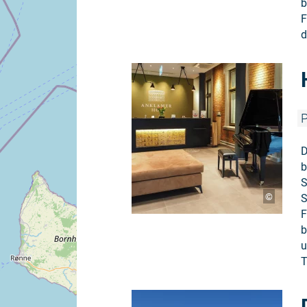
b
F
d
P
D
b
S
©
S
F
b
u
T