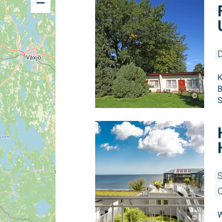
D
K
B
©
S
S
O
W
©