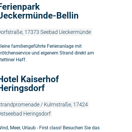
Weiterlesen
Ferienpark
Ueckermünde-Bellin
orfstraße, 17373 Seebad Ueckermünde
leine familiengeführte Ferienanlage mit
rötchenservice und eigenem Strand direkt am
tettiner Haff.
Weiterlesen
Hotel Kaiserhof
Heringsdorf
trandpromenade / Kulmstraße, 17424
stseebad Heringsdorf
ind, Meer, Urlaub - First class! Besuchen Sie das