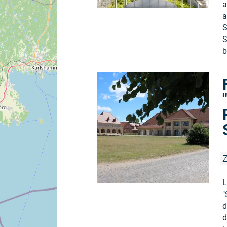
a
a
S
S
b
Z
L
"
d
d