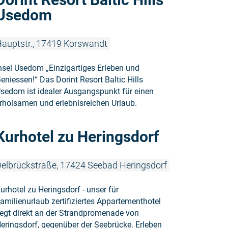
Usedom
auptstr., 17419 Korswandt
nsel Usedom „Einzigartiges Erleben und
eniessen!“ Das Dorint Resort Baltic Hills
sedom ist idealer Ausgangspunkt für einen
rholsamen und erlebnisreichen Urlaub.
Weiterlesen
Kurhotel zu Heringsdorf
elbrückstraße, 17424 Seebad Heringsdorf
urhotel zu Heringsdorf - unser für
amilienurlaub zertifiziertes Appartementhotel
iegt direkt an der Strandpromenade von
eringsdorf, gegenüber der Seebrücke. Erleben