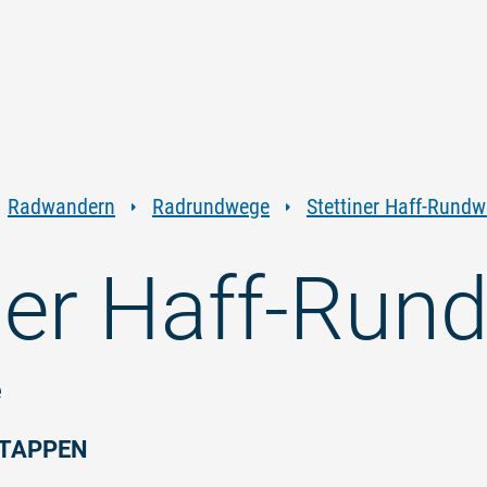
Zum
Zur
Zur
Zum
Inhalt
Navigation
Volltextsuche
Footer
springen
springen
springen
springen
Radwandern
Radrundwege
Stettiner Haff-Rund
ner Haff-Run
e
TAPPEN