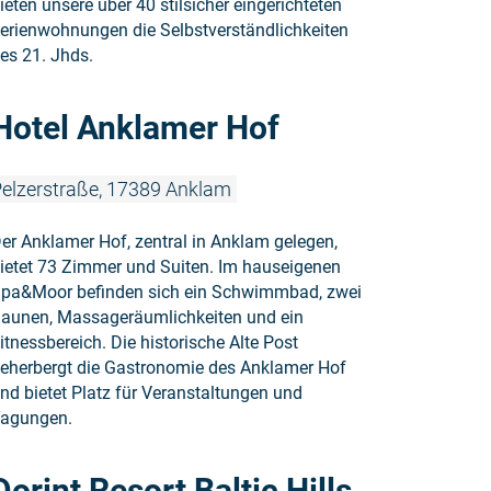
ieten unsere über 40 stilsicher eingerichteten
erienwohnungen die Selbstverständlichkeiten
es 21. Jhds.
Weiterlesen
Hotel Anklamer Hof
elzerstraße, 17389 Anklam
er Anklamer Hof, zentral in Anklam gelegen,
ietet 73 Zimmer und Suiten. Im hauseigenen
pa&Moor befinden sich ein Schwimmbad, zwei
aunen, Massageräumlichkeiten und ein
itnessbereich. Die historische Alte Post
eherbergt die Gastronomie des Anklamer Hof
nd bietet Platz für Veranstaltungen und
agungen.
Weiterlesen
Dorint Resort Baltic Hills