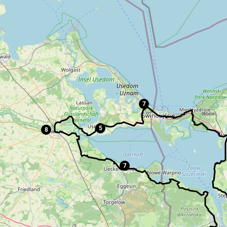
7
5
8
7