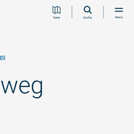
Menü
Karte
Suche
weg
dweg