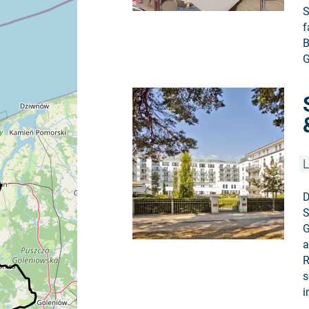
S
f
B
G
L
D
S
G
a
R
s
i