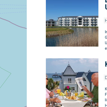
H
I
G
U
e
D
K
F
l
©
H