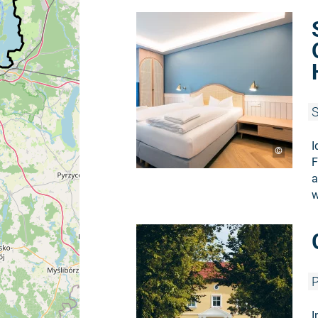
S
I
©
F
a
w
P
I