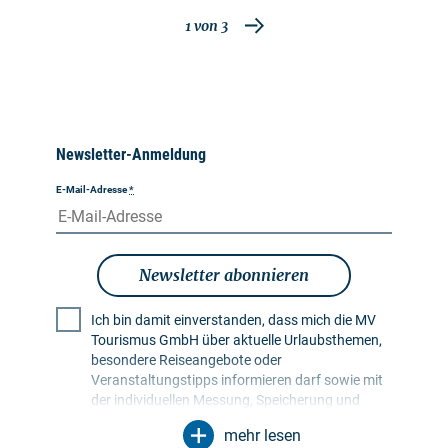
1
von
3
Newsletter-Anmeldung
E-Mail-Adresse
*
Newsletter abonnieren
Ich bin damit einverstanden, dass mich die MV
Tourismus GmbH über aktuelle Urlaubsthemen,
besondere Reiseangebote oder
Veranstaltungstipps informieren darf sowie mit
der individuellen Messung, Speicherung und
Auswertung von Öffnungs- und Klickraten in
mehr lesen
Empfängerprofilen zu Zwecken der Gestaltung