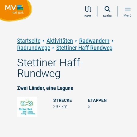
Zum
Zur
Zur
Zum
Menü
Karte
Suche
Inhalt
Navigation
Volltextsuche
Footer
springen
springen
springen
springen
Startseite
Aktivitäten
Radwandern
Radrundwege
Stettiner Haff-Rundweg
Stettiner Haff-
Rundweg
Zwei Länder, eine Lagune
STRECKE
ETAPPEN
297 km
5
©