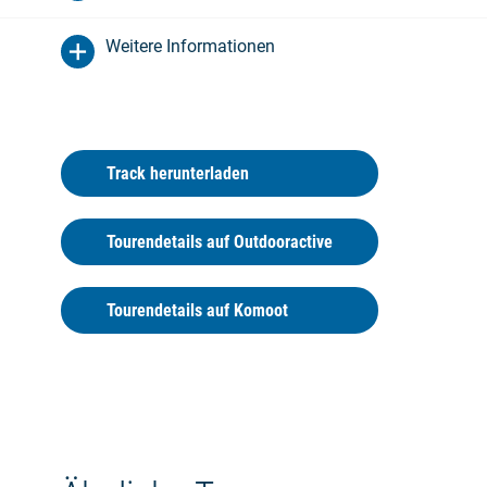
das polnische Swinoujscie bezaubert mit
herrlicher Bäderarchitektur.
Weitere Informationen
Eine Fähre bringt Radwanderer zur
Schwesterinsel Wolin. An Steilküste und
Boddenufer geht es weiter nach Miedzyzdroje.
Dort bietet die 75 Meter hohe Küste ein
eindrucksvolles Panorama über die gesamte
Track herunterladen
Pommersche Bucht. Am Ostufer des Stettiner
Haffs führt der Weg zwischen Sumpfwiesen
und einem weiten Waldgebiet nach Stepnice.
Tourendetails auf Outdooractive
Im nahe gelegenen Czarnocin grast in der
Einsamkeit eine Herde zottliger Wildpferde.
Tourendetails auf Komoot
Die Fahrt durch das Mündungsgebiet der Oder
besticht durch berauschende Aussichten auf
einen der größten Ströme Europas. In der Ferne
grüßen die mächtigen Türme von Szczecin. Die
Stadt liegt auf einem Plateau über der Oder an
der Einfahrt zum Stettiner Haff. Heute erstrahlt
die einstige Hafenmetropole in alter Pracht. Die