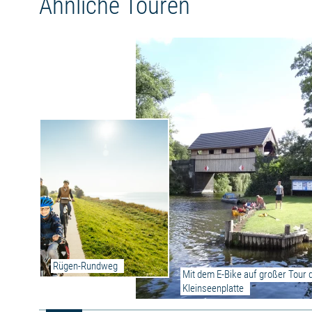
Ähnliche Touren
letzte Etappe beginnt im Urwald Wkrzanska. Mit
der Fähre geht es über den Neuwarper See.
Rügen-Rundweg
Mit dem E-Bike auf großer Tour d
Kleinseenplatte