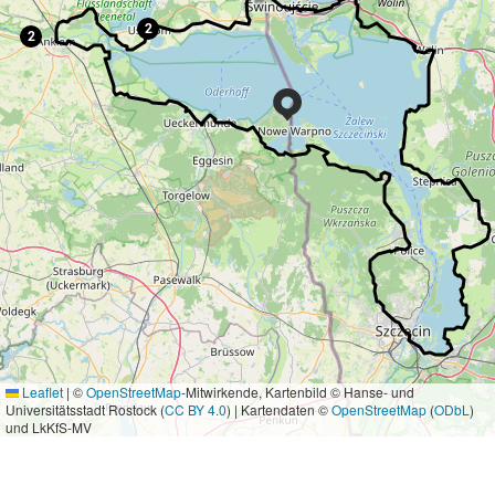
2
2
Leaflet
|
©
OpenStreetMap
-Mitwirkende, Kartenbild © Hanse- und
Universitätsstadt Rostock (
CC BY 4.0
) | Kartendaten ©
OpenStreetMap
(
ODbL
)
und LkKfS-MV