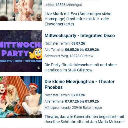
Lobbe, 18586 Mönchgut
Live Musik mit Eva (Änderungen siehe
©
Homepage) (kostenfrei mit Kur- oder
Einwohnerkarte)
Mittwochsparty - Integrative Disco
Nächster Termin:
08.07.26
Alle Termine:
06.05.26 bis 02.09.26
Schwarzer Weg, 18273 Güstrow
Die Party für alle Menschen mit und ohne
9
©
Handicap im StuK Güstrow
Die kleine Meerjungfrau - Theater
Phoebus
Nächster Termin:
07.07.26
Alle Termine:
07.07.26 bis 01.09.26
Mittelpromenade, 23946 Boltenhagen
©
Theater, das alle Generationen begeistert! mit
Josefine Schönbrodt und Jan Maria Meissner