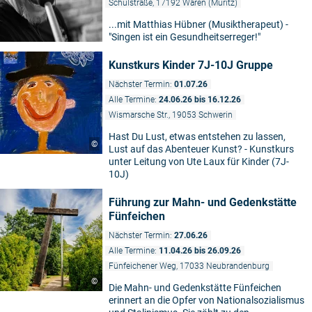
Schulstraße, 17192 Waren (Müritz)
...mit Matthias Hübner (Musiktherapeut) -
"Singen ist ein Gesundheitserreger!"
Kunstkurs Kinder 7J-10J Gruppe
Nächster Termin:
01.07.26
Alle Termine:
24.06.26 bis 16.12.26
Wismarsche Str., 19053 Schwerin
Hast Du Lust, etwas entstehen zu lassen,
©
Lust auf das Abenteuer Kunst? - Kunstkurs
unter Leitung von Ute Laux für Kinder (7J-
10J)
Führung zur Mahn- und Gedenkstätte
Fünfeichen
Nächster Termin:
27.06.26
Alle Termine:
11.04.26 bis 26.09.26
Fünfeichener Weg, 17033 Neubrandenburg
©
Die Mahn- und Gedenkstätte Fünfeichen
erinnert an die Opfer von Nationalsozialismus