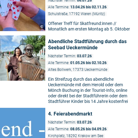
Nächster Termin:
06.07.26
Alle Termine:
13.04.26 bis 02.11.26
Schulstraße, 17192 Waren (Müritz)
Offener Treff für Skatfreund:innen //
©
Monatlich am ersten Montag ab 5. Oktober
Abendliche Stadtführung durch das
Seebad Ueckermünde
Nächster Termin:
03.07.26
Alle Termine:
01.05.26 bis 02.10.26
Altes Bollwerk, 17373 Ueckermünde
©
Ein Streifzug durch das abendliche
Ueckermünde mit dem Herold oder dem
Mönch Buchung in der Tourist-Info, online
oder direkt bei der Stadtführerin oder dem
Stadtführer Kinder bis 14 Jahre kostenfrei
4. Feierabendmarkt
Nächster Termin:
03.07.26
Alle Termine:
08.05.26 bis 04.09.26
Kirchplatz, 18292 Krakow am See