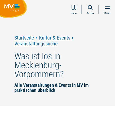
Zum
Zur
Zur
Zum
Menü
Karte
Suche
Inhalt
Navigation
Volltextsuche
Footer
springen
springen
springen
springen
Startseite
Kultur & Events
Veranstaltungssuche
Was ist los in
Mecklenburg-
Vorpommern?
Alle Veranstaltungen & Events in MV im
praktischen Überblick
©