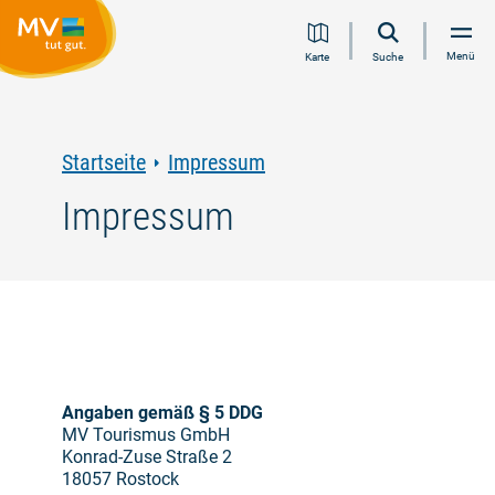
Zum
Zur
Zur
Zum
Menü
Karte
Suche
Inhalt
Navigation
Volltextsuche
Footer
springen
springen
springen
springen
Startseite
Impressum
Impressum
Angaben gemäß § 5 DDG
MV Tourismus GmbH
Konrad-Zuse Straße 2
18057 Rostock