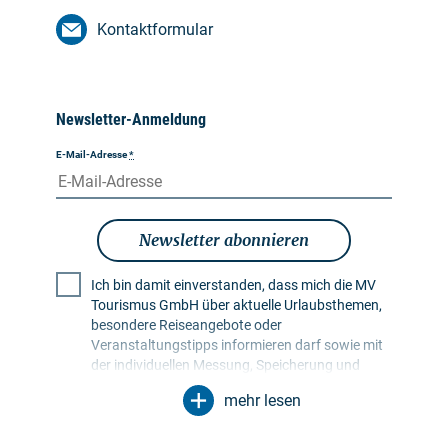
Kontaktformular
Newsletter-Anmeldung
E-Mail-Adresse
*
Newsletter abonnieren
Ich bin damit einverstanden, dass mich die MV
Tourismus GmbH über aktuelle Urlaubsthemen,
besondere Reiseangebote oder
Veranstaltungstipps informieren darf sowie mit
der individuellen Messung, Speicherung und
Auswertung von Öffnungs- und Klickraten in
mehr lesen
Empfängerprofilen zu Zwecken der Gestaltung
künftiger Newsletter. Meine Daten werden
ausschließlich zu diesem Zweck genutzt.