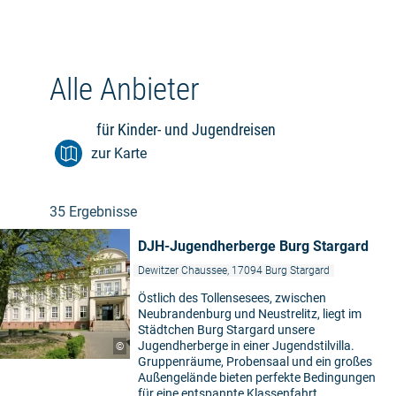
Tourismus GmbH)
„beQ“ (Bundesverband Individual- und
Erlebnispädagogik e. V.)
Alle Anbieter
„FDSV – geprüfte Qualität“ (Fachverband
Deutscher Sprachschulen und Sprachreise-
Veranstalter e. V.)
für Kinder- und Jugendreisen
zur Karte
„Geprüfte Reisenetz-Qualität“ (Reisenetz -
Deutscher Fachverband für Jugendreisen)
35 Ergebnisse
„Gut Drauf – Bewegen, Entspannen, Essen –
Aber Wie!“ (Bundeszentrale für
DJH-Jugendherberge Burg Stargard
gesundheitliche Aufklärung und transfer e. V.)
Dewitzer Chaussee, 17094 Burg Stargard
Östlich des Tollensesees, zwischen
Neubrandenburg und Neustrelitz, liegt im
Städtchen Burg Stargard unsere
Jugendherberge in einer Jugendstilvilla.
©
Gruppenräume, Probensaal und ein großes
Außengelände bieten perfekte Bedingungen
für eine entspannte Klassenfahrt,