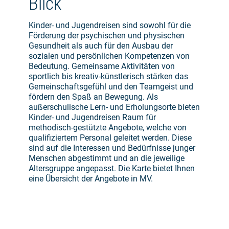
Blick
Sicherheit bei der Auswahl geeigneter
Unterkünfte. QMJ-zertifizierte Unterkünfte
erfüllen besonders hohe Standards,
Kinder- und Jugendreisen sind sowohl für die
insbesondere im Hinblick auf den Schutz, die
Förderung der psychischen und physischen
Sicherheit und das Wohlbefinden junger Gäste.
Gesundheit als auch für den Ausbau der
Nicht nur Unterkünfte, sondern auch
sozialen und persönlichen Kompetenzen von
Veranstalter von Kinder- und Jugendreisen
Bedeutung. Gemeinsame Aktivitäten von
können das Zertifikat erwerben und damit ihr
sportlich bis kreativ-künstlerisch stärken das
Qualitätsversprechen unterstreichen.
Gemeinschaftsgefühl und den Teamgeist und
fördern den Spaß an Bewegung. Als
außerschulische Lern- und Erholungsorte bieten
Weitere Informationen zum QMJ-Siegel findet
Kinder- und Jugendreisen Raum für
ihr
hier
.
methodisch-gestützte Angebote, welche von
qualifiziertem Personal geleitet werden. Diese
sind auf die Interessen und Bedürfnisse junger
Menschen abgestimmt und an die jeweilige
Altersgruppe angepasst. Die Karte bietet Ihnen
Auch die nachfolgenden Qualitätssiegel
eine Übersicht der Angebote in MV.
können einen vergleichbaren Überblick über
zuverlässige Angebote schaffen:
„Familienurlaub MV – Geprüfte Qualität“ (MV