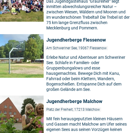
Das Jugendgästehaus "Graureiher" liegt
inmitten abwechslungsreicher Natur –
zwischen Wiesen, Wäldern und Mooren und
im wunderschönen Trebeltal! Die Trebel ist der
75 km lange Grenzfluss zwischen
Mecklenburg und Pommern.
Jugendherberge Flessenow
Am Schweriner See, 19067 Flessenow
Erlebe Natur und Abenteuer am Schweriner
See. Schlafe in Familien- oder
Gruppenbungalows und esse
hausgemachtes. Bewege Dich mit Kanu,
Fahrrad oder beim Klettern, Wandern,
Bogenschießen. Entspanne Dich auf dem
großen Gelände am See.
Jugendherberge Malchow
Platz der Freiheit, 17213 Malchow
Mit fein herausgeputzten kleinen Häusern
und Gassen macht Malchow am Ufer seines
eigenen Sees aus seinen Vorzügen keinen