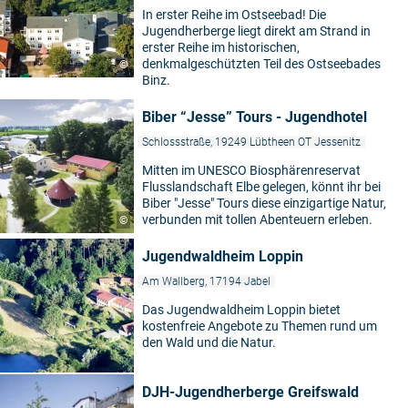
In erster Reihe im Ostseebad! Die
Jugendherberge liegt direkt am Strand in
erster Reihe im historischen,
denkmalgeschützten Teil des Ostseebades
©
Binz.
Biber “Jesse” Tours - Jugendhotel
Schlossstraße, 19249 Lübtheen OT Jessenitz
Mitten im UNESCO Biosphärenreservat
Flusslandschaft Elbe gelegen, könnt ihr bei
Biber "Jesse" Tours diese einzigartige Natur,
verbunden mit tollen Abenteuern erleben.
©
Jugendwaldheim Loppin
Am Wallberg, 17194 Jabel
Das Jugendwaldheim Loppin bietet
kostenfreie Angebote zu Themen rund um
den Wald und die Natur.
DJH-Jugendherberge Greifswald