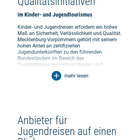
Qualitätsinitiativen
im Kinder- und Jugendtourismus
Kinder- und Jugendreisen erfordern ein hohes
Maß an Sicherheit, Verlässlichkeit und Qualität.
Mecklenburg-Vorpommern gehört mit seinem
hohen Anteil an zertifizierten
Jugendunterkünften zu den führenden
Bundesländern im Bereich des
Qualitätsmanagements im Kinder- und
Jugendtourismus.
mehr lesen
Bereits Anfang der 2000er-Jahre führte
Mecklenburg-Vorpommern als erstes deutsches
Bundesland eine offizielle Zertifizierung für
Beherbergungsbetriebe mit Spezialisierung auf
Kinder- und Jugendreisen ein. Die
Anbieter für
Qualitätsmanagement Jugendreisen
Deutschland (QMJ) Sterneklassifizierung sorgt
Jugendreisen auf einen
seitdem für eine transparente Orientierung und
gibt Eltern, Lehrkräften und Reiseveranstaltern