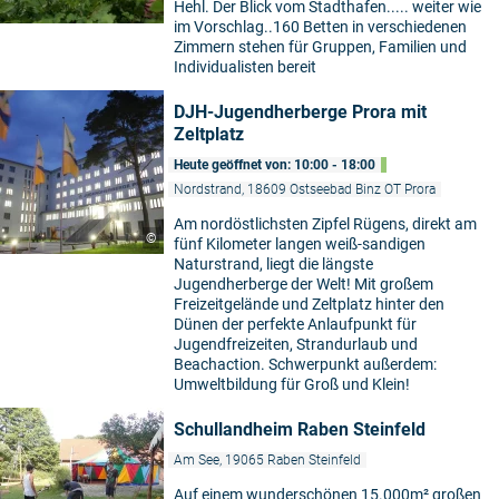
Hehl. Der Blick vom Stadthafen..... weiter wie
im Vorschlag..160 Betten in verschiedenen
Zimmern stehen für Gruppen, Familien und
Individualisten bereit
DJH-Jugendherberge Prora mit
Zeltplatz
Heute geöffnet von: 10:00 - 18:00
Nordstrand, 18609 Ostseebad Binz OT Prora
Am nordöstlichsten Zipfel Rügens, direkt am
©
fünf Kilometer langen weiß-sandigen
Naturstrand, liegt die längste
Jugendherberge der Welt! Mit großem
Freizeitgelände und Zeltplatz hinter den
Dünen der perfekte Anlaufpunkt für
Jugendfreizeiten, Strandurlaub und
Beachaction. Schwerpunkt außerdem:
Umweltbildung für Groß und Klein!
Schullandheim Raben Steinfeld
Am See, 19065 Raben Steinfeld
Auf einem wunderschönen 15.000m² großen