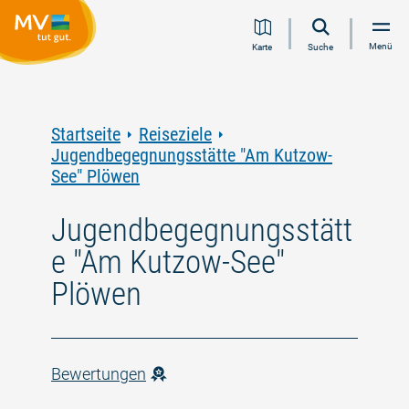
Zum
Zur
Zur
Zum
Menü
Karte
Suche
Inhalt
Navigation
Volltextsuche
Footer
springen
springen
springen
springen
Startseite
Reiseziele
Jugendbegegnungsstätte "Am Kutzow-
See" Plöwen
Jugendbegegnungsstätt
e "Am Kutzow-See"
Plöwen
Bewertungen