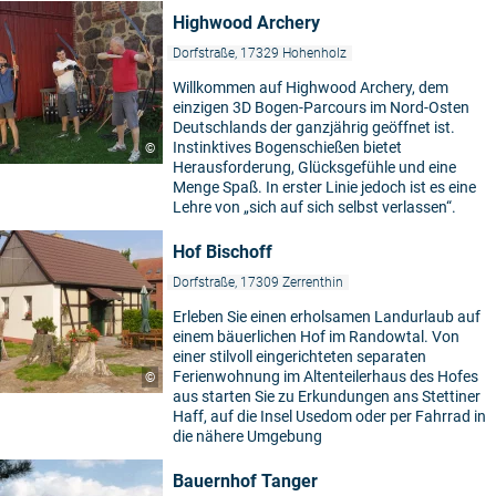
Highwood Archery
Dorfstraße, 17329 Hohenholz
Willkommen auf Highwood Archery, dem
einzigen 3D Bogen-Parcours im Nord-Osten
Deutschlands der ganzjährig geöffnet ist.
Instinktives Bogenschießen bietet
©
Herausforderung, Glücksgefühle und eine
Menge Spaß. In erster Linie jedoch ist es eine
Lehre von „sich auf sich selbst verlassen“.
Hof Bischoff
Dorfstraße, 17309 Zerrenthin
Erleben Sie einen erholsamen Landurlaub auf
einem bäuerlichen Hof im Randowtal. Von
einer stilvoll eingerichteten separaten
Ferienwohnung im Altenteilerhaus des Hofes
©
aus starten Sie zu Erkundungen ans Stettiner
Haff, auf die Insel Usedom oder per Fahrrad in
die nähere Umgebung
Bauernhof Tanger