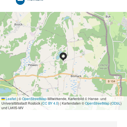
Leaflet
|
©
OpenStreetMap
-Mitwirkende, Kartenbild © Hanse- und
Universitätsstadt Rostock (
CC BY 4.0
) | Kartendaten ©
OpenStreetMap
(
ODbL
)
und LkKfS-MV