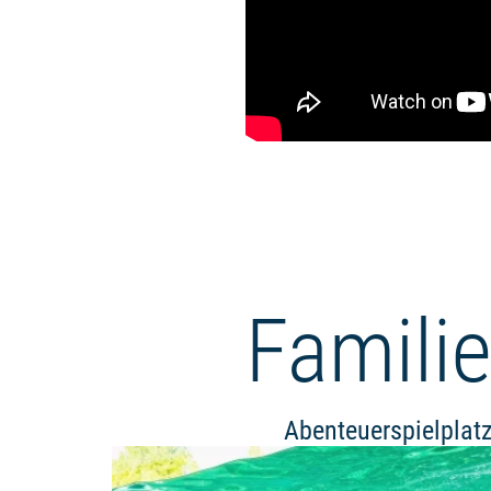
Famili
Abenteuerspielplat