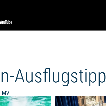
en-Ausflugstip
z MV
Weiterlesen: "Zoos und Tierparks