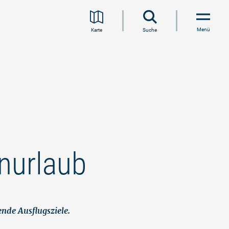
Menü
Karte
Suche
enurlaub
nde Ausflugsziele.
©