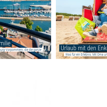
milie
Urlaub mit den Enk
burg-Vorpommern, die die ganze
©
Was für ein Erlebnis. Mit Oma un
Weiterlesen: "Zertifizierter Famili