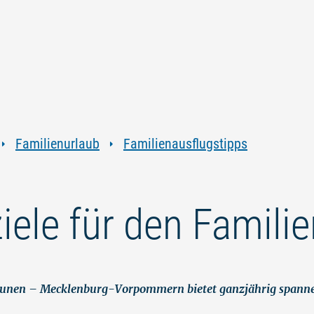
Zum
Zur
Zur
Zum
Inhalt
Navigation
Volltextsuche
Footer
springen
springen
springen
springen
Familienurlaub
Familienausflugstipps
iele für den Famili
staunen – Mecklenburg-Vorpommern bietet ganzjährig spanne