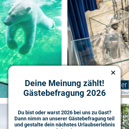
✕
Deine Meinung zählt!
Museen für Kinder
Gästebefragung 2026
©
Anfassen, mitmachen und stau
Weiterlesen: "Freizeit- und Erlebn
Du bist oder warst 2026 bei uns zu Gast?
Dann nimm an unserer Gästebefragung teil
und gestalte dein nächstes Urlaubserlebnis