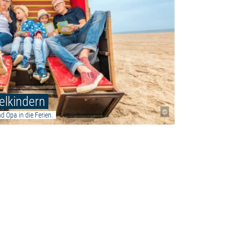
elkindern
©
d Opa in die Ferien.
enurlaub"