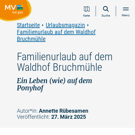
Zum
Zur
Zur
Zum
Menü
Karte
Suche
Inhalt
Navigation
Volltextsuche
Footer
springen
springen
springen
springen
Startseite
Urlaubsmagazin
Familienurlaub auf dem Waldhof
Bruchmühle
Familienurlaub auf dem
Waldhof Bruchmühle
Ein Leben (wie) auf dem
Ponyhof
Autor*in:
Annette Rübesamen
Veröffentlicht:
27. März 2025
©