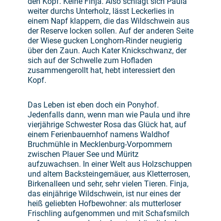
den Kopf. Keine Finja. Also schlägt sich Paula
weiter durchs Unterholz, lässt Leckerlies in
einem Napf klappern, die das Wildschwein aus
der Reserve locken sollen. Auf der anderen Seite
der Wiese gucken Longhorn-Rinder neugierig
über den Zaun. Auch Kater Knickschwanz, der
sich auf der Schwelle zum Hofladen
zusammengerollt hat, hebt interessiert den
Kopf.
Das Leben ist eben doch ein Ponyhof.
Jedenfalls dann, wenn man wie Paula und ihre
vierjährige Schwester Rosa das Glück hat, auf
einem Ferienbauernhof namens Waldhof
Bruchmühle in Mecklenburg-Vorpommern
zwischen Plauer See und Müritz
aufzuwachsen. In einer Welt aus Holzschuppen
und altem Backsteingemäuer, aus Kletterrosen,
Birkenalleen und sehr, sehr vielen Tieren. Finja,
das einjährige Wildschwein, ist nur eines der
heiß geliebten Hofbewohner: als mutterloser
Frischling aufgenommen und mit Schafsmilch