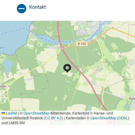
Kontakt
Leaflet
|
©
OpenStreetMap
-Mitwirkende, Kartenbild © Hanse- und
Universitätsstadt Rostock (
CC BY 4.0
) | Kartendaten ©
OpenStreetMap
(
ODbL
)
und LkKfS-MV