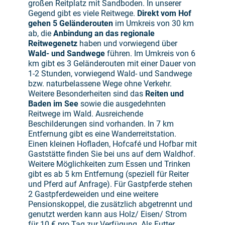
großen Reitplatz mit Sandboden. In unserer
Gegend gibt es viele Reitwege.
Direkt vom Hof
gehen 5 Geländerouten
im Umkreis von 30 km
ab, die
Anbindung an das regionale
Reitwegenetz
haben und vorwiegend über
Wald- und Sandwege
führen. Im Umkreis von 6
km gibt es 3 Geländerouten mit einer Dauer von
1-2 Stunden, vorwiegend Wald- und Sandwege
bzw. naturbelassene Wege ohne Verkehr.
Weitere Besonderheiten sind das
Reiten und
Baden im See
sowie die ausgedehnten
Reitwege im Wald. Ausreichende
Beschilderungen sind vorhanden. In 7 km
Entfernung gibt es eine Wanderreitstation.
Einen kleinen Hofladen, Hofcafé und Hofbar mit
Gaststätte finden Sie bei uns auf dem Waldhof.
Weitere Möglichkeiten zum Essen und Trinken
gibt es ab 5 km Entfernung (speziell für Reiter
und Pferd auf Anfrage). Für Gastpferde stehen
2 Gastpferdeweiden und eine weitere
Pensionskoppel, die zusätzlich abgetrennt und
genutzt werden kann aus Holz/ Eisen/ Strom
für 10 € pro Tag zur Verfügung. Als Futter