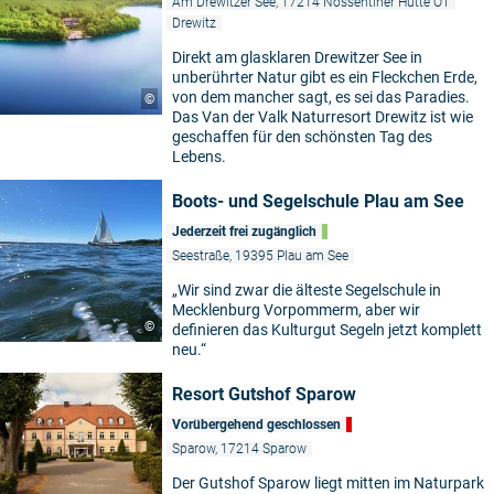
Am Drewitzer See, 17214 Nossentiner Hütte OT
Drewitz
Direkt am glasklaren Drewitzer See in
unberührter Natur gibt es ein Fleckchen Erde,
von dem mancher sagt, es sei das Paradies.
©
Das Van der Valk Naturresort Drewitz ist wie
geschaffen für den schönsten Tag des
Lebens.
Boots- und Segelschule Plau am See
Jederzeit frei zugänglich
Seestraße, 19395 Plau am See
„Wir sind zwar die älteste Segelschule in
Mecklenburg Vorpommerm, aber wir
©
definieren das Kulturgut Segeln jetzt komplett
neu.“
Resort Gutshof Sparow
Vorübergehend geschlossen
Sparow, 17214 Sparow
Der Gutshof Sparow liegt mitten im Naturpark