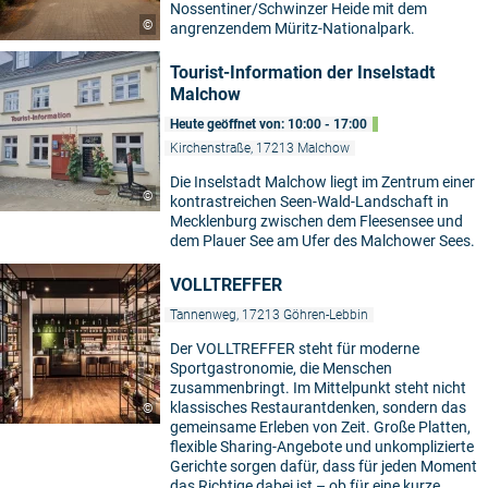
Nossentiner/Schwinzer Heide mit dem
©
angrenzendem Müritz-Nationalpark.
Tourist-Information der Inselstadt
Malchow
Heute geöffnet von: 10:00 - 17:00
Kirchenstraße, 17213 Malchow
Die Inselstadt Malchow liegt im Zentrum einer
©
kontrastreichen Seen-Wald-Landschaft in
Mecklenburg zwischen dem Fleesensee und
dem Plauer See am Ufer des Malchower Sees.
VOLLTREFFER
Tannenweg, 17213 Göhren-Lebbin
Der VOLLTREFFER steht für moderne
Sportgastronomie, die Menschen
zusammenbringt. Im Mittelpunkt steht nicht
klassisches Restaurantdenken, sondern das
©
gemeinsame Erleben von Zeit. Große Platten,
flexible Sharing-Angebote und unkomplizierte
Gerichte sorgen dafür, dass für jeden Moment
das Richtige dabei ist – ob für eine kurze