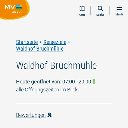
Zum
Zur
Zur
Zum
Menü
Karte
Suche
Inhalt
Navigation
Volltextsuche
Footer
springen
springen
springen
springen
Startseite
Reiseziele
Waldhof Bruchmühle
Waldhof Bruchmühle
Heute geöffnet von: 07:00 - 20:00
alle Öffnungszeiten im Blick
Bewertungen