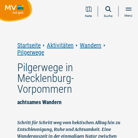
Zum
Zur
Zur
Zum
Menü
Karte
Suche
Inhalt
Navigation
Volltextsuche
Footer
springen
springen
springen
springen
Startseite
Aktivitäten
Wandern
Pilgerwege
Pilgerwege in
Mecklenburg-
Vorpommern
achtsames Wandern
Schritt für Schritt weg vom hektischen Alltag hin zu
Entschleunigung, Ruhe und Achtsamkeit. Eine
Wanderauszeit in der einmaligen Natur zwischen