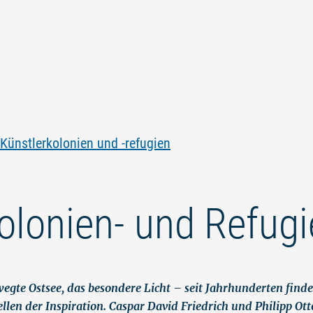
Zum
Zur
Zur
Zum
Inhalt
Navigation
Volltextsuche
Footer
springen
springen
springen
springen
Künstlerkolonien und -refugien
olonien- und Refug
egte Ostsee, das besondere Licht – seit Jahrhunderten find
n der Inspiration. Caspar David Friedrich und Philipp Otto