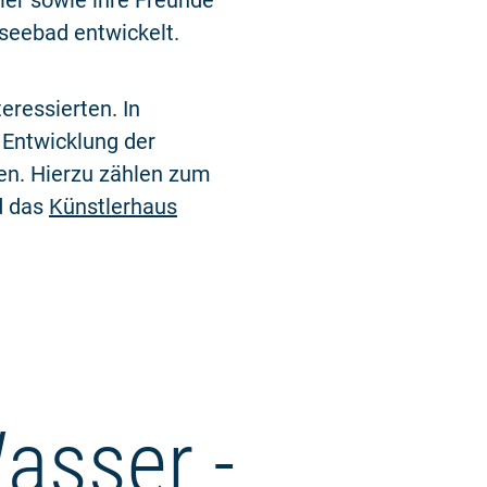
ler sowie ihre Freunde
seebad entwickelt.
ressierten. In
 Entwicklung der
den. Hierzu zählen zum
 das
Künstlerhaus
asser -