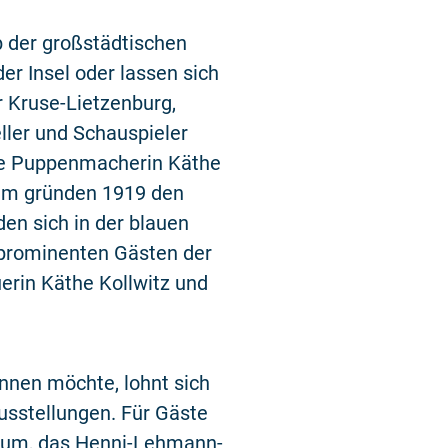
b der großstädtischen
er Insel oder lassen sich
r Kruse-Lietzenburg,
eller und Schauspieler
die Puppenmacherin Käthe
eim gründen 1919 den
en sich in der blauen
n prominenten Gästen der
erin Käthe Kollwitz und
nnen möchte, lohnt sich
usstellungen. Für Gäste
eum
, das
Henni-Lehmann-