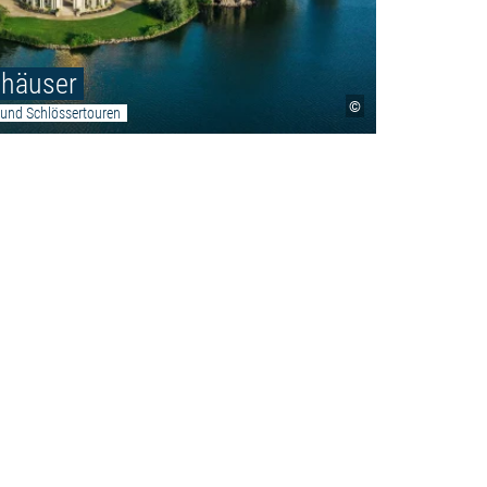
nhäuser
©
 und Schlössertouren