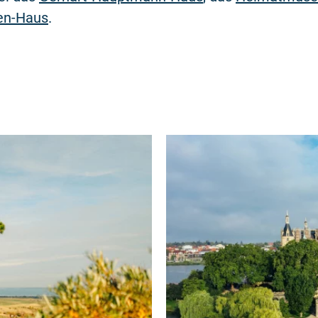
en-Haus
.
Weiterlesen: "Insel Hiddensee"