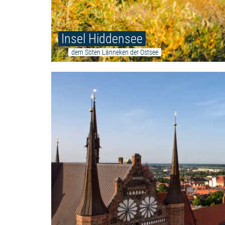
Insel Hiddensee
dem Söten Länneken der Ostsee