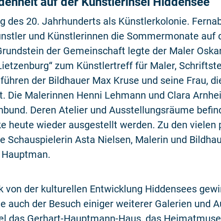
enheit auf der Künstlerinsel Hiddensee
ng des 20. Jahrhunderts als Künstlerkolonie. Ferna
Künstler und Künstlerinnen die Sommermonate auf d
 Grundstein der Gemeinschaft legte der Maler Oska
ietzenburg“ zum Künstlertreff für Maler, Schriftst
führen der Bildhauer Max Kruse und seine Frau, 
ort. Die Malerinnen Henni Lehmann und Clara Arnh
bund. Deren Atelier und Ausstellungsräume befind
ke heute wieder ausgestellt werden. Zu den viele
e Schauspielerin Asta Nielsen, Malerin und Bildhau
rt Hauptman.
 von der kulturellen Entwicklung Hiddensees gewi
 auch der Besuch einiger weiterer Galerien und A
el das
Gerhart-Hauptmann-Haus
, das
Heimatmus