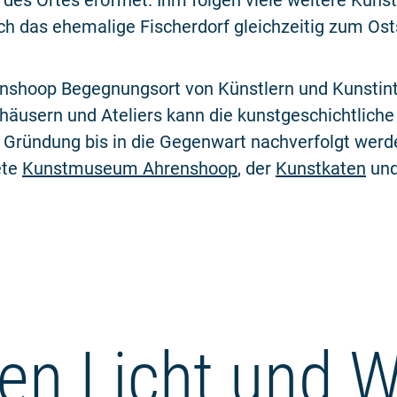
des Ortes eröffnet. Ihm folgen viele weitere Künst
ch das ehemalige Fischerdorf gleichzeitig zum Ost
nshoop Begegnungsort von Künstlern und Kunstinte
häusern und Ateliers kann die kunstgeschichtliche
er Gründung bis in die Gegenwart nachverfolgt wer
ete
Kunstmuseum Ahrenshoop
, der
Kunstkaten
und
en Licht und W