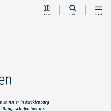
Menü
Karte
Suche
ien
en Künstler in Mecklenburg-
 Runge schufen hier ihre