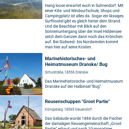
Hang loose erwartet euch in Suhrendorf. Mit
einer Kite- und Windsurfschule, Shops und
Campingplatz ist alles da. Sogar ein lässiges
Surfhostel gibt es gleich hinter dem Strand.
Und die Beachbar mit Blick auf den
Sonnenuntergang über der Insel Hiddensee
setzt dem Ganzen dann noch das Krönchen
auf. Bei Südwest- bis Nordwinden kommt
man hier auf seine Kosten.
Marinehistorisches- und
Heimatmuseum Dranske/ Bug
Schulstraße, 18556 Dranske
Das Marinehistorische- und Heimatmuseum
Dranske auf der Halbinsel "Bug".
Reusenschuppen "Groot Partie"
Königsbarg, 18565 Neuendorf
Das Gebäude wurde 1884 durch die Fischer
der damaligen Reusengemeinschaft „Groot
Partie“ erbaut und nach 10-monatiger