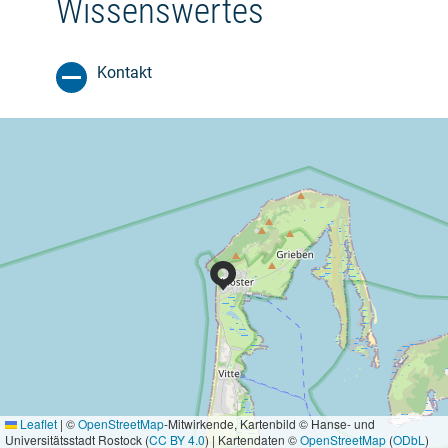
Wissenswertes
Kontakt
Leaflet
|
©
OpenStreetMap
-Mitwirkende, Kartenbild © Hanse- und
Universitätsstadt Rostock (
CC BY 4.0
) | Kartendaten ©
OpenStreetMap
(
ODbL
)