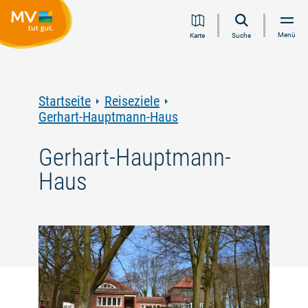
Zum
Zur
Zur
Zum
Menü
Karte
Suche
Inhalt
Navigation
Volltextsuche
Footer
springen
springen
springen
springen
Startseite
Reiseziele
Gerhart-Hauptmann-Haus
Gerhart-Hauptmann-
Haus