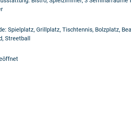
usstattung: Bistro, Spielzimmer, 3 Seminarräume 
r
: Spielplatz, Grillplatz, Tischtennis, Bolzplatz, Be
d, Streetball
eöffnet