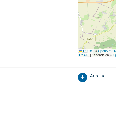
Leaflet
|
©
OpenStreet
BY 4.0
) | Kartendaten ©
O
Anreise