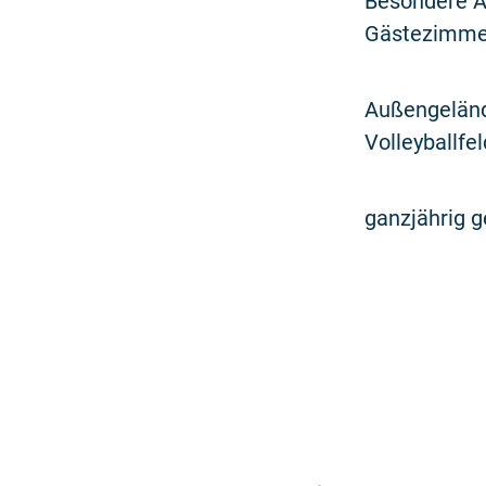
Besondere A
Gästezimme
Außengelände
Volleyballfel
ganzjährig g