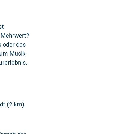
st
 Mehrwert?
s oder das
zum Musik-
rerlebnis.
dt (2 km),