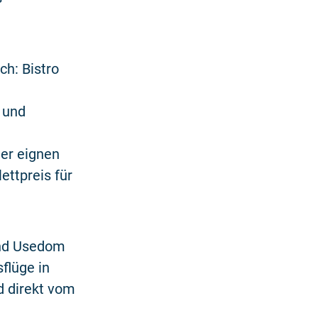
ch: Bistro
 und
er eignen
ttpreis für
und Usedom
flüge in
d direkt vom