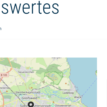
swertes
n