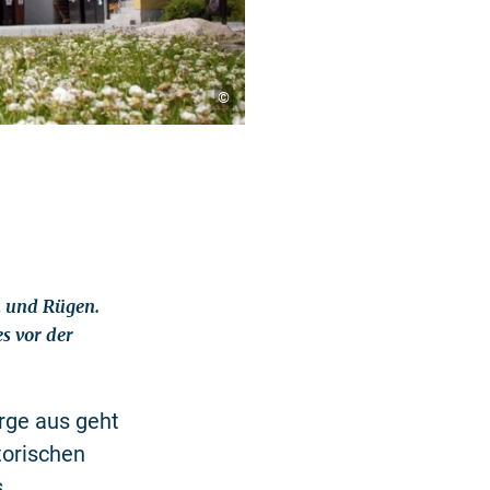
©
m und Rügen.
es vor der
rge aus geht
torischen
s