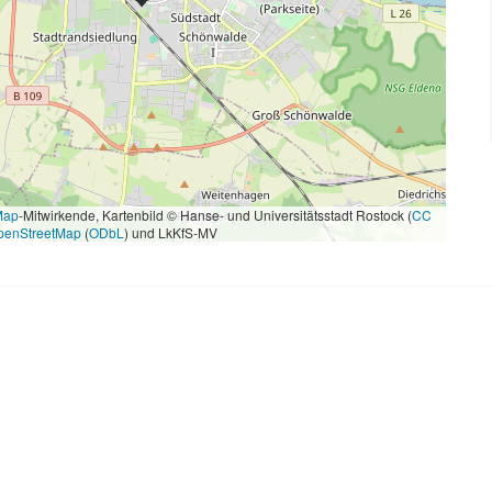
Map
-Mitwirkende, Kartenbild © Hanse- und Universitätsstadt Rostock (
CC
penStreetMap
(
ODbL
) und LkKfS-MV