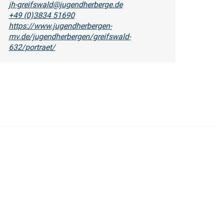
jh-greifswald@jugendherberge.de
+49 (0)3834 51690
https://www.jugendherbergen-
mv.de/jugendherbergen/greifswald-
632/portraet/