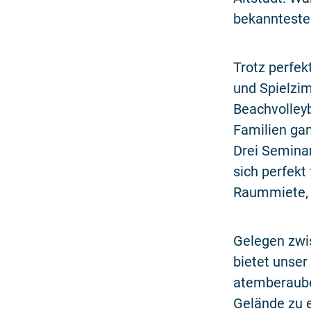
bekannteste
Trotz perfek
und Spielzim
Beachvolleyb
Familien gan
Drei Semina
sich perfekt
Raummiete, 
Gelegen zwi
bietet unse
atemberaube
Gelände zu 