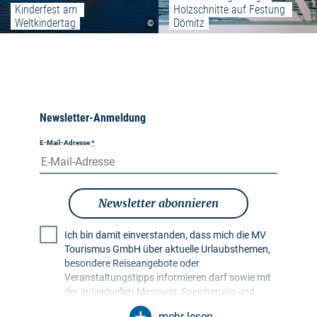
Kinderfest am 
Holzschnitte auf Festung 
Weltkindertag
Dömitz
©
Newsletter-Anmeldung
E-Mail-Adresse
*
Newsletter abonnieren
Ich bin damit einverstanden, dass mich die MV
Tourismus GmbH über aktuelle Urlaubsthemen,
besondere Reiseangebote oder
Veranstaltungstipps informieren darf sowie mit
der individuellen Messung, Speicherung und
Auswertung von Öffnungs- und Klickraten in
mehr lesen