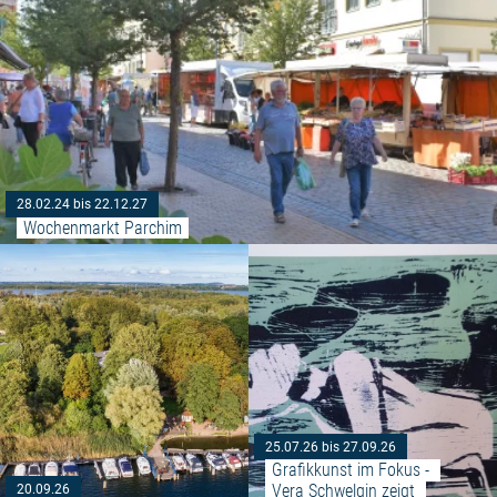
28.02.24 bis 22.12.27
Wochenmarkt Parchim
Weiterlesen: "Kinderfest am Wel
25.07.26 bis 27.09.26
Grafikkunst im Fokus - 
Vera Schwelgin zeigt 
20.09.26