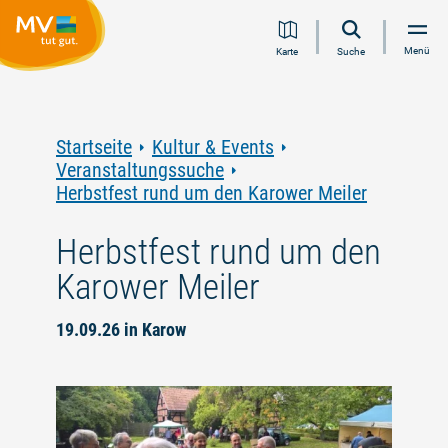
Zum
Zur
Zur
Zum
Menü
Karte
Suche
Inhalt
Navigation
Volltextsuche
Footer
springen
springen
springen
springen
Startseite
Kultur & Events
Veranstaltungssuche
Herbstfest rund um den Karower Meiler
Herbstfest rund um den
Karower Meiler
19.09.26 in Karow