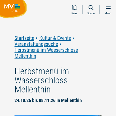
Zum
Zur
Zur
Zum
Menü
Karte
Suche
Inhalt
Navigation
Volltextsuche
Footer
springen
springen
springen
springen
Startseite
Kultur & Events
Veranstaltungssuche
Herbstmenü im Wasserschloss
Mellenthin
Herbstmenü im
Wasserschloss
Mellenthin
24.10.26 bis 08.11.26 in Mellenthin