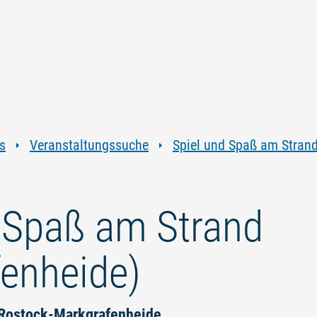
Zum
Zur
Zur
Zum
Inhalt
Navigation
Volltextsuche
Footer
springen
springen
springen
springen
s
Veranstaltungssuche
Spiel und Spaß am Strand
 Spaß am Strand
enheide)
n Rostock-Markgrafenheide