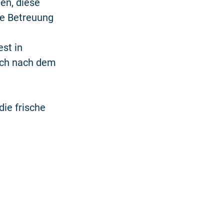
gen, diese
le Betreuung
st in
ich nach dem
ie frische