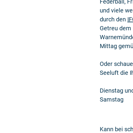
Federball, F
und viele we
durch den
IF
Getreu dem 
Warnemünde 
Mittag gemüt
Oder schauen
Seeluft die 
Dienstag und
Samstag
Kann bei sch