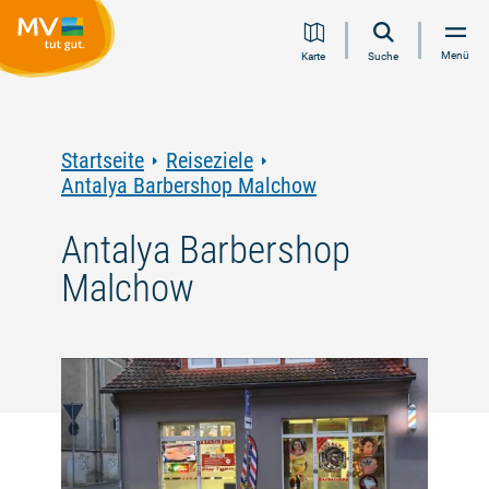
Zum
Zur
Zur
Zum
Menü
Karte
Suche
Inhalt
Navigation
Volltextsuche
Footer
springen
springen
springen
springen
Startseite
Reiseziele
Antalya Barbershop Malchow
Antalya Barbershop
Malchow