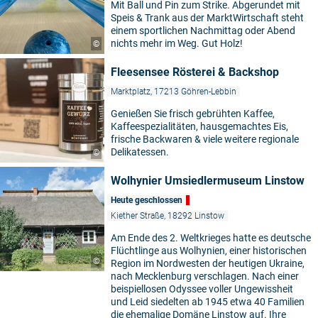
Mit Ball und Pin zum Strike. Abgerundet mit
Speis & Trank aus der MarktWirtschaft steht
einem sportlichen Nachmittag oder Abend
nichts mehr im Weg. Gut Holz!
©
Fleesensee Rösterei & Backshop
Marktplatz, 17213 Göhren-Lebbin
Genießen Sie frisch gebrühten Kaffee,
Kaffeespezialitäten, hausgemachtes Eis,
frische Backwaren & viele weitere regionale
Delikatessen.
©
Wolhynier Umsiedlermuseum Linstow
Heute geschlossen
Kiether Straße, 18292 Linstow
Am Ende des 2. Weltkrieges hatte es deutsche
Flüchtlinge aus Wolhynien, einer historischen
©
Region im Nordwesten der heutigen Ukraine,
nach Mecklenburg verschlagen. Nach einer
beispiellosen Odyssee voller Ungewissheit
und Leid siedelten ab 1945 etwa 40 Familien
die ehemalige Domäne Linstow auf. Ihre