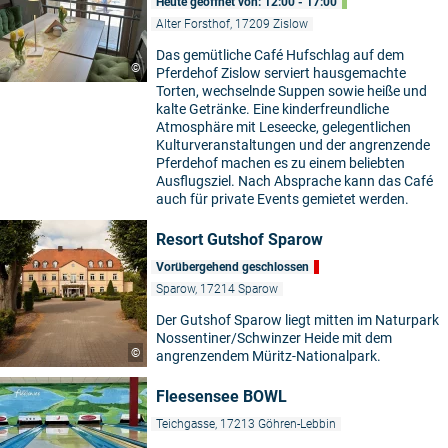
Heute geöffnet von: 12:00 - 17:00
Alter Forsthof, 17209 Zislow
Das gemütliche Café Hufschlag auf dem
©
Pferdehof Zislow serviert hausgemachte
Torten, wechselnde Suppen sowie heiße und
kalte Getränke. Eine kinderfreundliche
Atmosphäre mit Leseecke, gelegentlichen
Kulturveranstaltungen und der angrenzende
Pferdehof machen es zu einem beliebten
Ausflugsziel. Nach Absprache kann das Café
auch für private Events gemietet werden.
Resort Gutshof Sparow
Vorübergehend geschlossen
Sparow, 17214 Sparow
Der Gutshof Sparow liegt mitten im Naturpark
Nossentiner/Schwinzer Heide mit dem
©
angrenzendem Müritz-Nationalpark.
Fleesensee BOWL
Teichgasse, 17213 Göhren-Lebbin