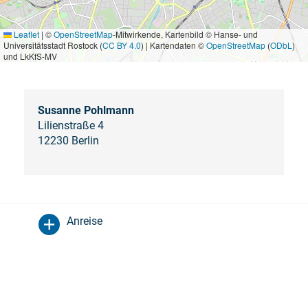
Leaflet
|
©
OpenStreetMap
-Mitwirkende, Kartenbild © Hanse- und
Universitätsstadt Rostock (
CC BY 4.0
) | Kartendaten ©
OpenStreetMap
(
ODbL
)
und LkKfS-MV
Susanne Pohlmann
Lilienstraße 4
12230 Berlin
Anreise