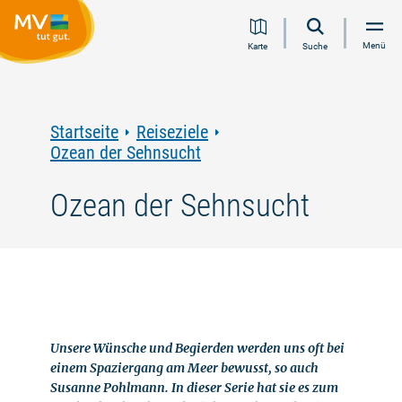
Zum
Zur
Zur
Zum
Menü
Karte
Suche
Inhalt
Navigation
Volltextsuche
Footer
springen
springen
springen
springen
Startseite
Reiseziele
Ozean der Sehnsucht
Ozean der Sehnsucht
Unsere Wünsche und Begierden werden uns oft bei
einem Spaziergang am Meer bewusst, so auch
Susanne Pohlmann. In dieser Serie hat sie es zum