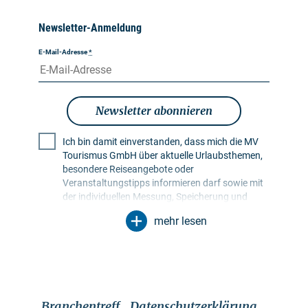
Newsletter-Anmeldung
E-Mail-Adresse
*
Newsletter abonnieren
Ich bin damit einverstanden, dass mich die MV
Tourismus GmbH über aktuelle Urlaubsthemen,
besondere Reiseangebote oder
Veranstaltungstipps informieren darf sowie mit
der individuellen Messung, Speicherung und
Auswertung von Öffnungs- und Klickraten in
mehr lesen
Empfängerprofilen zu Zwecken der Gestaltung
künftiger Newsletter. Meine Daten werden
ausschließlich zu diesem Zweck genutzt.
Insbesondere erfolgt keine Weitergabe an
unbefugte Dritte. Mir ist bekannt, dass ich meine
Einwilligung jederzeit mit Wirkung für die Zukunft
Branchentreff
Datenschutzerklärung
widerrufen kann. Dies kann ich über einen