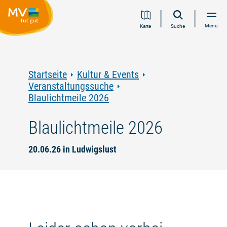
Zum
Zur
Zur
Zum
Menü
Karte
Suche
Inhalt
Navigation
Volltextsuche
Footer
springen
springen
springen
springen
Startseite
Kultur & Events
Veranstaltungssuche
Blaulichtmeile 2026
Blaulichtmeile 2026
20.06.26 in Ludwigslust