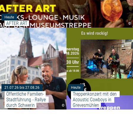
Heute
AFTER ART
©
Weiterlesen: "Öffentliche Famil
21.07.26 bis 27.08.26
Heute
Öffentliche Familien-
Treppenkonzert mit den 
Stadtführung - Rallye 
Acoustic Cowboys in 
durch Schwerin
Grevesmühlen
©