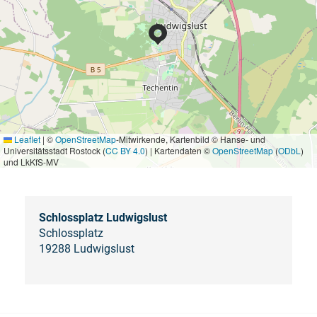
Leaflet
|
©
OpenStreetMap
-Mitwirkende, Kartenbild © Hanse- und
Universitätsstadt Rostock (
CC BY 4.0
) | Kartendaten ©
OpenStreetMap
(
ODbL
)
und LkKfS-MV
Schlossplatz Ludwigslust
Schlossplatz
19288 Ludwigslust