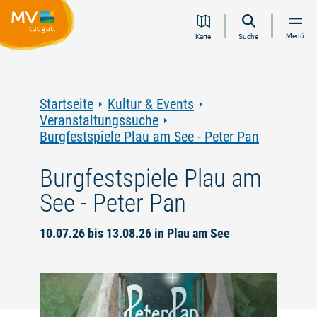
Zum
Zur
Zur
Zum
Menü
Karte
Suche
Inhalt
Navigation
Volltextsuche
Footer
springen
springen
springen
springen
Startseite
Kultur & Events
Veranstaltungssuche
Burgfestspiele Plau am See - Peter Pan
Burgfestspiele Plau am
See - Peter Pan
10.07.26 bis 13.08.26 in Plau am See