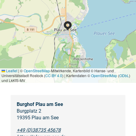
Leaflet
|
©
OpenStreetMap
-Mitwirkende, Kartenbild © Hanse- und
Universitätsstadt Rostock (
CC BY 4.0
) | Kartendaten ©
OpenStreetMap
(
ODbL
)
und LkKfS-MV
Burghof Plau am See
Burgplatz 2
19395 Plau am See
+49 (0)38735 45678