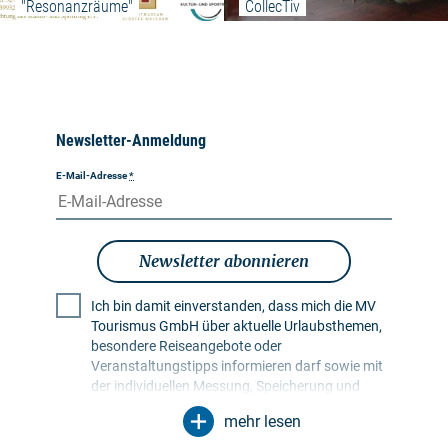
"Resonanzräume"
CollecTiv
Newsletter-Anmeldung
E-Mail-Adresse
*
Newsletter abonnieren
Ich bin damit einverstanden, dass mich die MV
Tourismus GmbH über aktuelle Urlaubsthemen,
besondere Reiseangebote oder
Veranstaltungstipps informieren darf sowie mit
der individuellen Messung, Speicherung und
Auswertung von Öffnungs- und Klickraten in
mehr lesen
Empfängerprofilen zu Zwecken der Gestaltung
künftiger Newsletter. Meine Daten werden