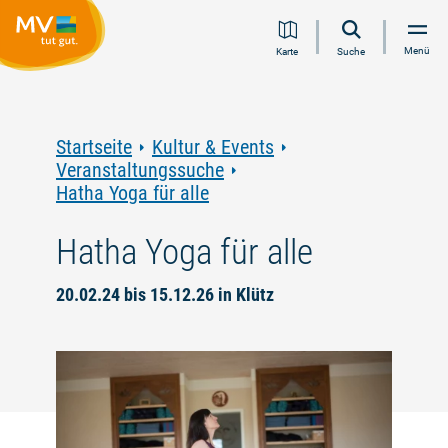
Zum
Zur
Zur
Zum
Menü
Karte
Suche
Inhalt
Navigation
Volltextsuche
Footer
springen
springen
springen
springen
Startseite
Kultur & Events
Veranstaltungssuche
Hatha Yoga für alle
Hatha Yoga für alle
20.02.24 bis 15.12.26 in Klütz