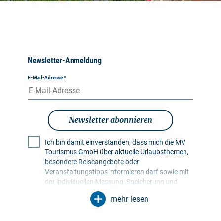
Newsletter-Anmeldung
E-Mail-Adresse
*
Newsletter abonnieren
Ich bin damit einverstanden, dass mich die MV
Tourismus GmbH über aktuelle Urlaubsthemen,
besondere Reiseangebote oder
Veranstaltungstipps informieren darf sowie mit
der individuellen Messung, Speicherung und
Auswertung von Öffnungs- und Klickraten in
mehr lesen
Empfängerprofilen zu Zwecken der Gestaltung
künftiger Newsletter. Meine Daten werden
ausschließlich zu diesem Zweck genutzt.