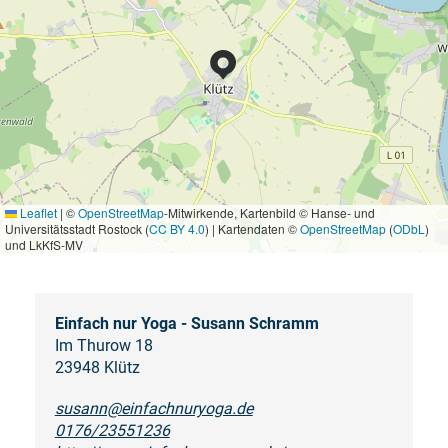
Leaflet
|
©
OpenStreetMap
-Mitwirkende, Kartenbild © Hanse- und
Universitätsstadt Rostock (
CC BY 4.0
) | Kartendaten ©
OpenStreetMap
(
ODbL
)
und LkKfS-MV
Einfach nur Yoga - Susann Schramm
Im Thurow 18
23948 Klütz
susann@einfachnuryoga.de
0176/23551236