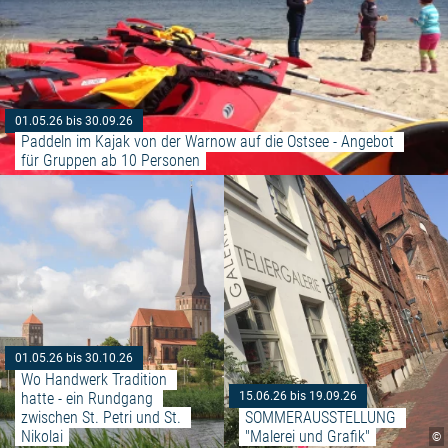
01.05.26 bis 30.09.26
Paddeln im Kajak von der Warnow auf die Ostsee - Angebot 
für Gruppen ab 10 Personen
Weiterlesen: "Wo Handwerk Tradi
01.05.26 bis 30.10.26
Wo Handwerk Tradition 
hatte - ein Rundgang 
15.06.26 bis 19.09.26
zwischen St. Petri und St. 
SOMMERAUSSTELLUNG 
Nikolai
"Malerei und Grafik"
©