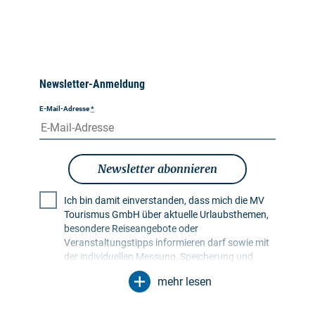
Newsletter-Anmeldung
E-Mail-Adresse
*
Newsletter abonnieren
Ich bin damit einverstanden, dass mich die MV
Tourismus GmbH über aktuelle Urlaubsthemen,
besondere Reiseangebote oder
Veranstaltungstipps informieren darf sowie mit
der individuellen Messung, Speicherung und
Auswertung von Öffnungs- und Klickraten in
mehr lesen
Empfängerprofilen zu Zwecken der Gestaltung
künftiger Newsletter. Meine Daten werden
ausschließlich zu diesem Zweck genutzt.