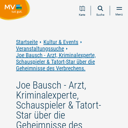
Zum
Zur
Zur
Zum
Menü
Karte
Suche
Inhalt
Navigation
Volltextsuche
Footer
springen
springen
springen
springen
Startseite
Kultur & Events
Veranstaltungssuche
Joe Bausch - Arzt, Kriminalexperte,
Schauspieler & Tatort-Star über die
Geheimnisse des Verbrechens.
Joe Bausch - Arzt,
Kriminalexperte,
Schauspieler & Tatort-
Star über die
Geheimnisse des