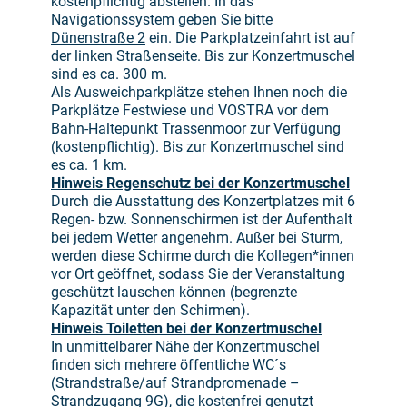
kostenpflichtig
abstellen. In das
Navigationssystem geben Sie bitte
Dünenstraße 2
ein. Die Parkplatzeinfahrt ist auf
der linken Straßenseite. Bis zur Konzertmuschel
sind es ca. 300 m.
Als Ausweichparkplätze stehen Ihnen noch die
Parkplätze Festwiese und VOSTRA vor dem
Bahn-Haltepunkt Trassenmoor zur Verfügung
(kostenpflichtig). Bis zur Konzertmuschel sind
es ca. 1 km.
Hinweis Regenschutz bei der Konzertmuschel
Durch die Ausstattung des Konzertplatzes mit 6
Regen- bzw. Sonnenschirmen ist der Aufenthalt
bei jedem Wetter angenehm. Außer bei Sturm,
werden diese Schirme durch die Kollegen*innen
vor Ort geöffnet, sodass Sie der Veranstaltung
geschützt lauschen können (begrenzte
Kapazität unter den Schirmen).
Hinweis Toiletten bei der Konzertmuschel
In unmittelbarer Nähe der Konzertmuschel
finden sich mehrere öffentliche WC´s
(Strandstraße/auf Strandpromenade –
Strandzugang 9G), die kostenfrei genutzt