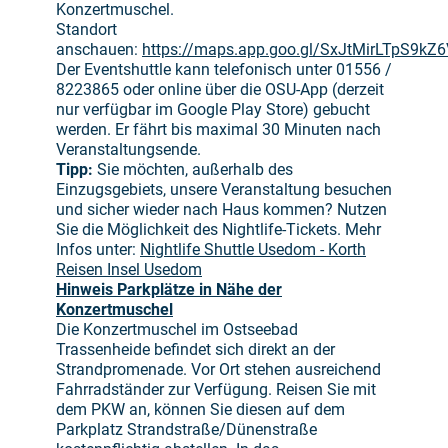
Konzertmuschel.
Standort
anschauen:
https://maps.app.goo.gl/SxJtMirLTpS9kZ
Der Eventshuttle kann telefonisch unter 01556 /
8223865 oder online über die OSU-App (derzeit
nur verfügbar im Google Play Store) gebucht
werden. Er fährt bis maximal 30 Minuten nach
Veranstaltungsende.
Tipp:
Sie möchten, außerhalb des
Einzugsgebiets, unsere Veranstaltung besuchen
und sicher wieder nach Haus kommen? Nutzen
Sie die Möglichkeit des Nightlife-Tickets. Mehr
Infos unter:
Nightlife Shuttle Usedom - Korth
Reisen Insel Usedom
Hinweis Parkplätze in Nähe der
Konzertmuschel
Die Konzertmuschel im Ostseebad
Trassenheide befindet sich direkt an der
Strandpromenade. Vor Ort stehen ausreichend
Fahrradständer zur Verfügung. Reisen Sie mit
dem PKW an, können Sie diesen auf dem
Parkplatz Strandstraße/Dünenstraße