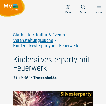
Zum
Zur
Zur
Zum
Menü
Karte
Suche
Inhalt
Navigation
Volltextsuche
Footer
springen
springen
springen
springen
Startseite
Kultur & Events
Veranstaltungssuche
Kindersilvesterparty mit Feuerwerk
Kindersilvesterparty mit
Feuerwerk
31.12.26 in Trassenheide