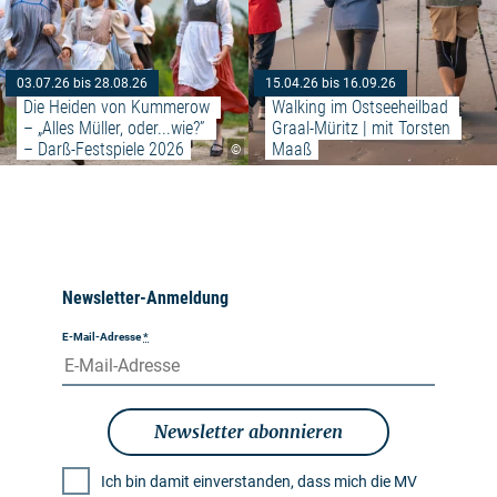
03.07.26 bis 28.08.26
15.04.26 bis 16.09.26
Die Heiden von Kummerow 
Walking im Ostseeheilbad 
– „Alles Müller, oder...wie?” 
Graal-Müritz | mit Torsten 
– Darß-Festspiele 2026
Maaß
©
Newsletter-Anmeldung
E-Mail-Adresse
*
Newsletter abonnieren
Ich bin damit einverstanden, dass mich die MV