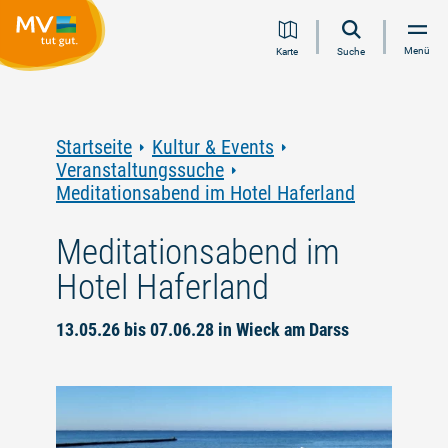
Zum
Zur
Zur
Zum
Menü
Karte
Suche
Inhalt
Navigation
Volltextsuche
Footer
springen
springen
springen
springen
Startseite
Kultur & Events
Veranstaltungssuche
Meditationsabend im Hotel Haferland
Meditationsabend im
Hotel Haferland
13.05.26 bis 07.06.28 in Wieck am Darss