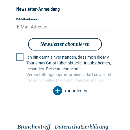
Newsletter-Anmeldung
E-Mail-Adresse
*
Newsletter abonnieren
Ich bin damit einverstanden, dass mich die MV
Tourismus GmbH über aktuelle Urlaubsthemen,
besondere Reiseangebote oder
Veranstaltungstipps informieren darf sowie mit
der individuellen Messung, Speicherung und
Auswertung von Öffnungs- und Klickraten in
mehr lesen
Empfängerprofilen zu Zwecken der Gestaltung
künftiger Newsletter. Meine Daten werden
ausschließlich zu diesem Zweck genutzt.
Insbesondere erfolgt keine Weitergabe an
unbefugte Dritte. Mir ist bekannt, dass ich meine
Einwilligung jederzeit mit Wirkung für die Zukunft
Branchentreff
Datenschutzerklärung
widerrufen kann. Dies kann ich über einen