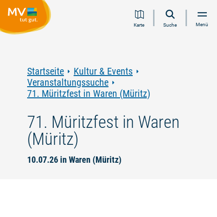
Zum
Zur
Zur
Zum
Menü
Karte
Suche
Inhalt
Navigation
Volltextsuche
Footer
springen
springen
springen
springen
Startseite
Kultur & Events
Veranstaltungssuche
71. Müritzfest in Waren (Müritz)
71. Müritzfest in Waren
(Müritz)
10.07.26 in Waren (Müritz)