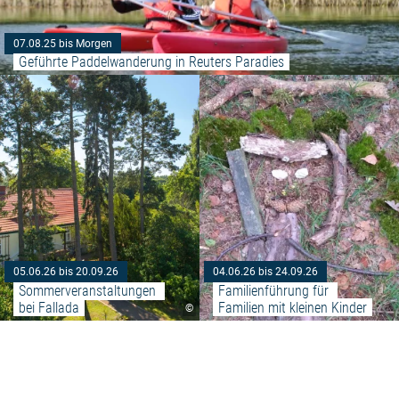
07.08.25 bis Morgen
Geführte Paddelwanderung in Reuters Paradies
Weiterlesen: "Sommerveranstalt
05.06.26 bis 20.09.26
04.06.26 bis 24.09.26
Sommerveranstaltungen 
Familienführung für 
bei Fallada
Familien mit kleinen Kinder
©