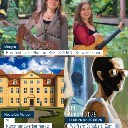
Morgen
Burgfestspiele Plau am See - SIDUAN - Konzertlesung
©
Weiterlesen: "20. Kunsthandwer
Heute bis Morgen
20. 
11.06.26 bis 30.08.26
Kunsthandwerkermarkt: 
Wolfram Schubert. Zum 