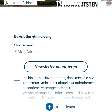
„Kunst am Schloss“
Hundertsten
©
©
Newsletter-Anmeldung
E-Mail-Adresse
*
Newsletter abonnieren
Ich bin damit einverstanden, dass mich die MV
Tourismus GmbH über aktuelle Urlaubsthemen,
besondere Reiseangebote oder
Veranstaltungstipps informieren darf sowie mit
der individuellen Messung, Speicherung und
Auswertung von Öffnungs- und Klickraten in
mehr lesen
Empfängerprofilen zu Zwecken der Gestaltung