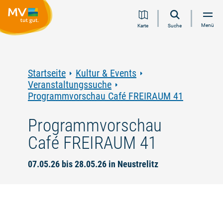
Zum
Zur
Zur
Zum
Menü
Karte
Suche
Inhalt
Navigation
Volltextsuche
Footer
springen
springen
springen
springen
Startseite
Kultur & Events
Veranstaltungssuche
Programmvorschau Café FREIRAUM 41
Programmvorschau
Café FREIRAUM 41
07.05.26 bis 28.05.26 in Neustrelitz