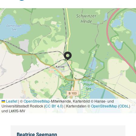
Leaflet
|
©
OpenStreetMap
-Mitwirkende, Kartenbild © Hanse- und
Universitätsstadt Rostock (
CC BY 4.0
) | Kartendaten ©
OpenStreetMap
(
ODbL
)
und LkKfS-MV
Beatrice Seemann