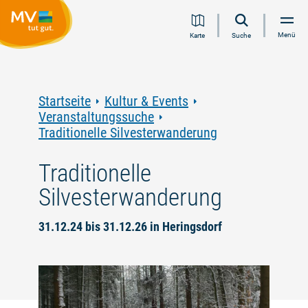
Zum
Zur
Zur
Zum
Menü
Karte
Suche
Inhalt
Navigation
Volltextsuche
Footer
springen
springen
springen
springen
Startseite
Kultur & Events
Veranstaltungssuche
Traditionelle Silvesterwanderung
Traditionelle
Silvesterwanderung
31.12.24 bis 31.12.26 in Heringsdorf