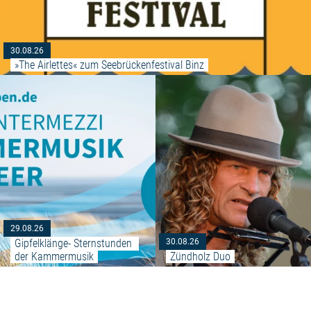
30.08.26
»The Airlettes« zum Seebrückenfestival Binz
Weiterlesen: "Gipfelklänge- St
29.08.26
Gipfelklänge- Sternstunden 
30.08.26
der Kammermusik
Zündholz Duo