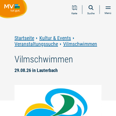
Zum
Zur
Zur
Zum
Menü
Karte
Suche
Inhalt
Navigation
Volltextsuche
Footer
springen
springen
springen
springen
Startseite
Kultur & Events
Veranstaltungssuche
Vilmschwimmen
Vilmschwimmen
29.08.26 in Lauterbach