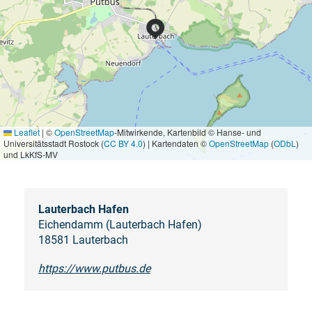
Leaflet
|
©
OpenStreetMap
-Mitwirkende, Kartenbild © Hanse- und
Universitätsstadt Rostock (
CC BY 4.0
) | Kartendaten ©
OpenStreetMap
(
ODbL
)
und LkKfS-MV
Lauterbach Hafen
Eichendamm (Lauterbach Hafen)
18581 Lauterbach
https://www.putbus.de