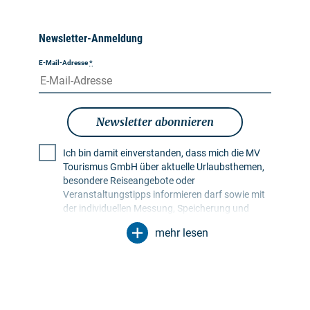
Newsletter-Anmeldung
E-Mail-Adresse
*
Newsletter abonnieren
Ich bin damit einverstanden, dass mich die MV
Tourismus GmbH über aktuelle Urlaubsthemen,
besondere Reiseangebote oder
Veranstaltungstipps informieren darf sowie mit
der individuellen Messung, Speicherung und
Auswertung von Öffnungs- und Klickraten in
mehr lesen
Empfängerprofilen zu Zwecken der Gestaltung
künftiger Newsletter. Meine Daten werden
ausschließlich zu diesem Zweck genutzt.
Insbesondere erfolgt keine Weitergabe an
unbefugte Dritte. Mir ist bekannt, dass ich meine
Einwilligung jederzeit mit Wirkung für die Zukunft