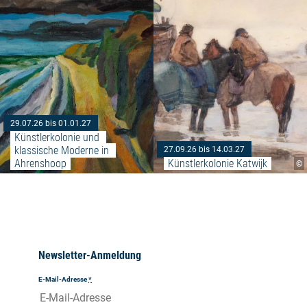
29.07.26 bis 01.01.27
Künstlerkolonie und 
klassische Moderne in 
27.09.26 bis 14.03.27
Ahrenshoop
Künstlerkolonie Katwijk
©
Newsletter-Anmeldung
E-Mail-Adresse
*