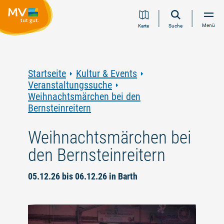
Zum
Zur
Zur
Zum
Menü
Karte
Suche
Inhalt
Navigation
Volltextsuche
Footer
springen
springen
springen
springen
Startseite
Kultur & Events
Veranstaltungssuche
Weihnachtsmärchen bei den
Bernsteinreitern
Weihnachtsmärchen bei
den Bernsteinreitern
05.12.26 bis 06.12.26 in Barth