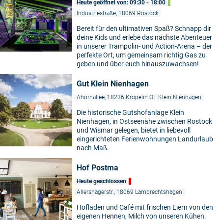
Heute geöffnet von: 09:30 - 18:00
Industriestraße, 18069 Rostock
Bereit für den ultimativen Spaß? Schnapp dir
deine Kids und erlebe das nächste Abenteuer
in unserer Trampolin- und Action-Arena – der
perfekte Ort, um gemeinsam richtig Gas zu
geben und über euch hinauszuwachsen!
Gut Klein Nienhagen
Ahornallee, 18236 Kröpelin OT Klein Nienhagen
Die historische Gutshofanlage Klein
Nienhagen, in Ostseenähe zwischen Rostock
und Wismar gelegen, bietet in liebevoll
eingerichteten Ferienwohnungen Landurlaub
nach Maß.
Hof Postma
Heute geschlossen
Allershägerstr., 18069 Lambrechtshagen
Hofladen und Café mit frischen Eiern von den
eigenen Hennen, Milch von unseren Kühen.