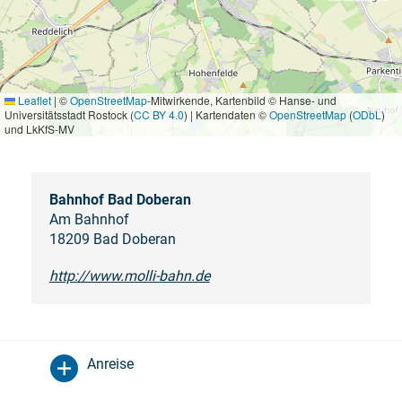
Leaflet
|
©
OpenStreetMap
-Mitwirkende, Kartenbild © Hanse- und
Universitätsstadt Rostock (
CC BY 4.0
) | Kartendaten ©
OpenStreetMap
(
ODbL
)
und LkKfS-MV
Bahnhof Bad Doberan
Am Bahnhof
18209 Bad Doberan
http://www.molli-bahn.de
Anreise