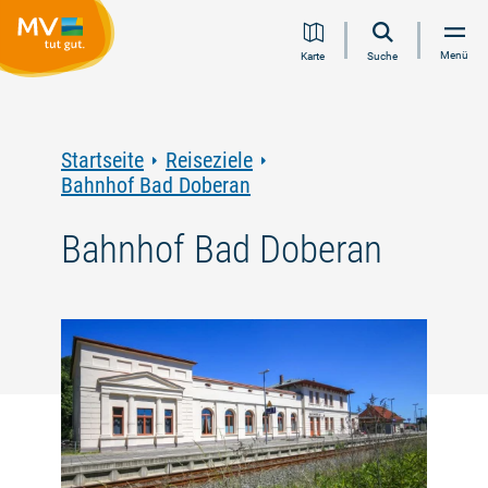
Zum
Zur
Zur
Zum
Menü
Karte
Suche
Inhalt
Navigation
Volltextsuche
Footer
springen
springen
springen
springen
Startseite
Reiseziele
Bahnhof Bad Doberan
Bahnhof Bad Doberan