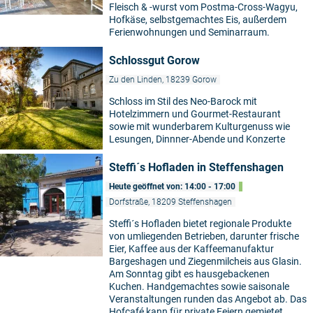
Fleisch & -wurst vom Postma-Cross-Wagyu,
Hofkäse, selbstgemachtes Eis, außerdem
Ferienwohnungen und Seminarraum.
Schlossgut Gorow
Zu den Linden, 18239 Gorow
Schloss im Stil des Neo-Barock mit
Hotelzimmern und Gourmet-Restaurant
sowie mit wunderbarem Kulturgenuss wie
Lesungen, Dinnner-Abende und Konzerte
Steffi´s Hofladen in Steffenshagen
Heute geöffnet von: 14:00 - 17:00
Dorfstraße, 18209 Steffenshagen
Steffi´s Hofladen bietet regionale Produkte
von umliegenden Betrieben, darunter frische
Eier, Kaffee aus der Kaffeemanufaktur
Bargeshagen und Ziegenmilcheis aus Glasin.
Am Sonntag gibt es hausgebackenen
Kuchen. Handgemachtes sowie saisonale
Veranstaltungen runden das Angebot ab. Das
Hofcafé kann für private Feiern gemietet