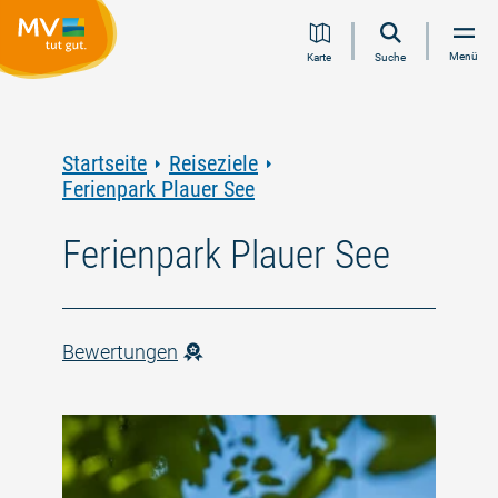
Zum
Zur
Zur
Zum
Menü
Karte
Suche
Inhalt
Navigation
Volltextsuche
Footer
springen
springen
springen
springen
Startseite
Reiseziele
Ferienpark Plauer See
Ferienpark Plauer See
Bewertungen