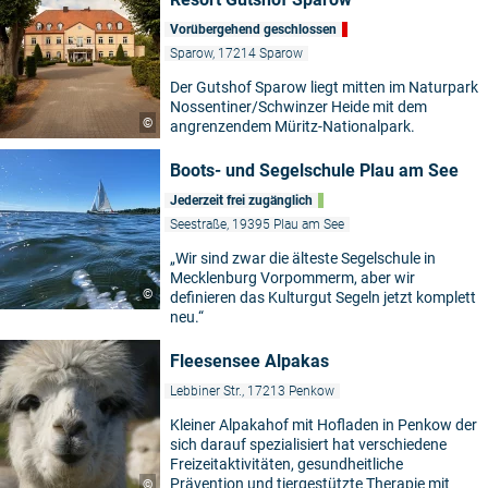
Vorübergehend geschlossen
Sparow, 17214 Sparow
Der Gutshof Sparow liegt mitten im Naturpark
Nossentiner/Schwinzer Heide mit dem
©
angrenzendem Müritz-Nationalpark.
Boots- und Segelschule Plau am See
Jederzeit frei zugänglich
Seestraße, 19395 Plau am See
„Wir sind zwar die älteste Segelschule in
Mecklenburg Vorpommerm, aber wir
©
definieren das Kulturgut Segeln jetzt komplett
neu.“
Fleesensee Alpakas
Lebbiner Str., 17213 Penkow
Kleiner Alpakahof mit Hofladen in Penkow der
sich darauf spezialisiert hat verschiedene
Freizeitaktivitäten, gesundheitliche
Prävention und tiergestützte Therapie mit
©