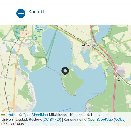
Kontakt
Leaflet
|
©
OpenStreetMap
-Mitwirkende, Kartenbild © Hanse- und
Universitätsstadt Rostock (
CC BY 4.0
) | Kartendaten ©
OpenStreetMap
(
ODbL
)
und LkKfS-MV