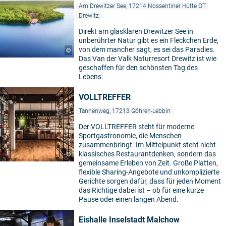
Am Drewitzer See, 17214 Nossentiner Hütte OT
Drewitz
Direkt am glasklaren Drewitzer See in
unberührter Natur gibt es ein Fleckchen Erde,
von dem mancher sagt, es sei das Paradies.
©
Das Van der Valk Naturresort Drewitz ist wie
geschaffen für den schönsten Tag des
Lebens.
VOLLTREFFER
Tannenweg, 17213 Göhren-Lebbin
Der VOLLTREFFER steht für moderne
Sportgastronomie, die Menschen
zusammenbringt. Im Mittelpunkt steht nicht
klassisches Restaurantdenken, sondern das
©
gemeinsame Erleben von Zeit. Große Platten,
flexible Sharing-Angebote und unkomplizierte
Gerichte sorgen dafür, dass für jeden Moment
das Richtige dabei ist – ob für eine kurze
Pause oder einen langen Abend.
Eishalle Inselstadt Malchow