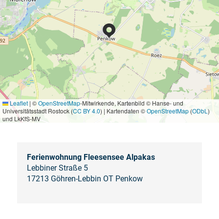
Leaflet
|
©
OpenStreetMap
-Mitwirkende, Kartenbild © Hanse- und
Universitätsstadt Rostock (
CC BY 4.0
) | Kartendaten ©
OpenStreetMap
(
ODbL
)
und LkKfS-MV
Ferienwohnung Fleesensee Alpakas
Lebbiner Straße 5
17213 Göhren-Lebbin OT Penkow