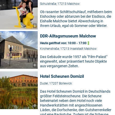
Schulstraße, 17213 Malchow
Ob rasanter Schlittschuhlauf, mitfiebern beim
Eishockey oder abtanzen bei der Eisdisco, die
Eishalle Malchow bietet Abwechslung in
Ihrem Urlaub, egal ob Sommer oder Winter.
©
DDR-Alltagsmuseum Malchow
Heute geöffnet von: 10:00 - 17:00
Kirchenstraße, 17213 Inselstadt Malchow
Das Gebäude wurde 1957 als "Film-Palast"
eingeweiht, aber präsentiert heute Objekte
©
aus vergangenen Zeiten.
Hotel Scheunen Domizil
Dudel, 17207 Bollewick
Das Hotel Scheunen Domizil in Deutschlands
größter Feldsteinscheune. Die Scheune
beheimatet neben dem Hotel noch viele
Handwerkstätten mit angeschlossenen
©
Läden, die Dorfschenke, den Gutsherrenkeller
und eine Backstube. Zudem ist die Scheune