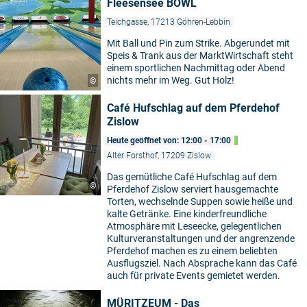
Fleesensee BOWL
Teichgasse, 17213 Göhren-Lebbin
Mit Ball und Pin zum Strike. Abgerundet mit
Speis & Trank aus der MarktWirtschaft steht
einem sportlichen Nachmittag oder Abend
nichts mehr im Weg. Gut Holz!
©
Café Hufschlag auf dem Pferdehof
Zislow
Heute geöffnet von: 12:00 - 17:00
Alter Forsthof, 17209 Zislow
Das gemütliche Café Hufschlag auf dem
©
Pferdehof Zislow serviert hausgemachte
Torten, wechselnde Suppen sowie heiße und
kalte Getränke. Eine kinderfreundliche
Atmosphäre mit Leseecke, gelegentlichen
Kulturveranstaltungen und der angrenzende
Pferdehof machen es zu einem beliebten
Ausflugsziel. Nach Absprache kann das Café
auch für private Events gemietet werden.
MÜRITZEUM - Das