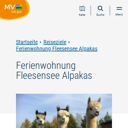
Zum
Zur
Zur
Zum
Menü
Karte
Suche
Inhalt
Navigation
Volltextsuche
Footer
springen
springen
springen
springen
Startseite
Reiseziele
Ferienwohnung Fleesensee Alpakas
Ferienwohnung
Fleesensee Alpakas