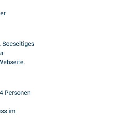
ier
. Seeseitiges
er
 Webseite.
 4 Personen
ess im