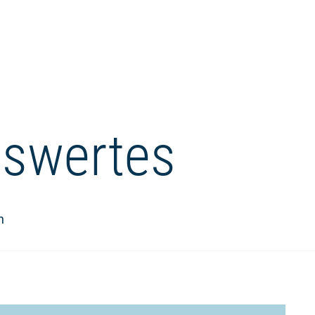
swertes
n