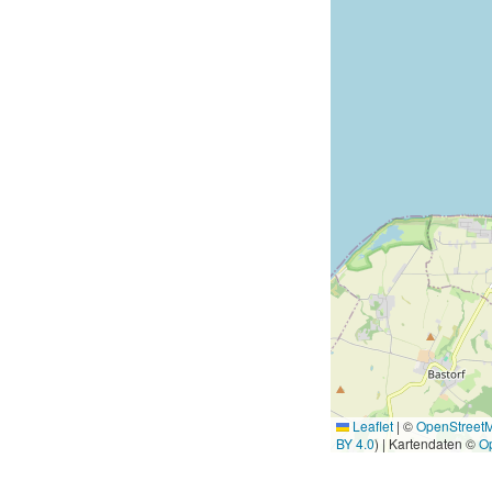
Leaflet
|
©
OpenStreet
BY 4.0
) | Kartendaten ©
O