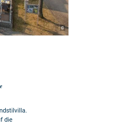
©
e
dstilvilla.
f die