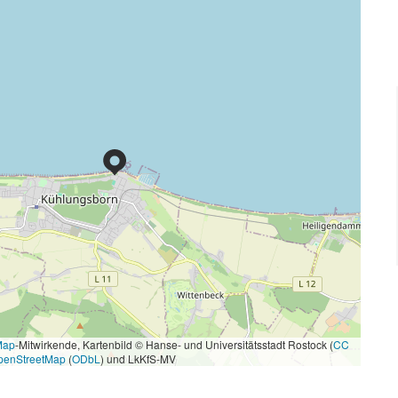
Map
-Mitwirkende, Kartenbild © Hanse- und Universitätsstadt Rostock (
CC
penStreetMap
(
ODbL
) und LkKfS-MV