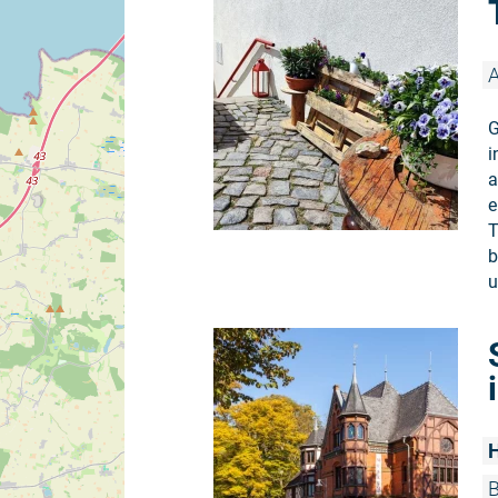
A
G
i
a
e
T
b
u
H
B