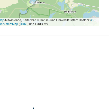
Map
-Mitwirkende, Kartenbild © Hanse- und Universitätsstadt Rostock (
CC
penStreetMap
(
ODbL
) und LkKfS-MV