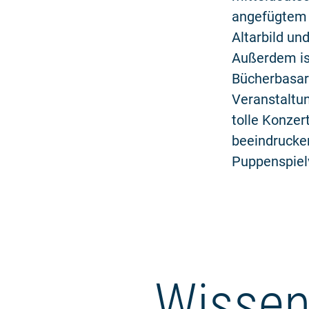
angefügtem 
Altarbild un
Außerdem is
Bücherbasar 
Veranstaltun
tolle Konzer
beeindrucke
Puppenspielv
Wissen