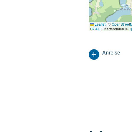
Leaflet
|
©
OpenStreet
BY 4.0
) | Kartendaten ©
O
Anreise