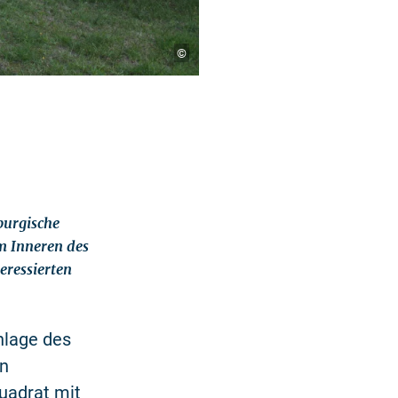
©
burgische
m Inneren des
eressierten
nlage des
en
Quadrat mit