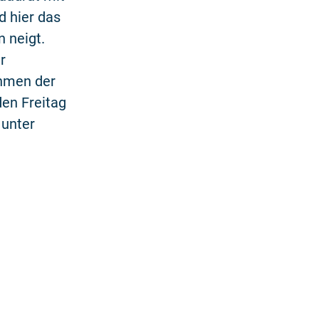
 hier das
n neigt.
r
ahmen der
den Freitag
 unter