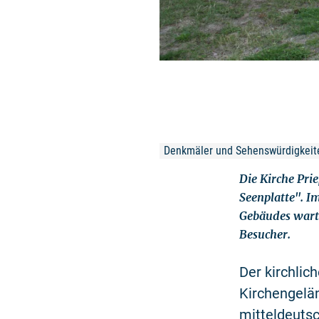
Denkmäler und Sehenswürdigkeite
Die Kirche Pri
Seenplatte". 
Gebäudes warte
Besucher.
Der kirchli
Kirchengelän
mitteldeutsc