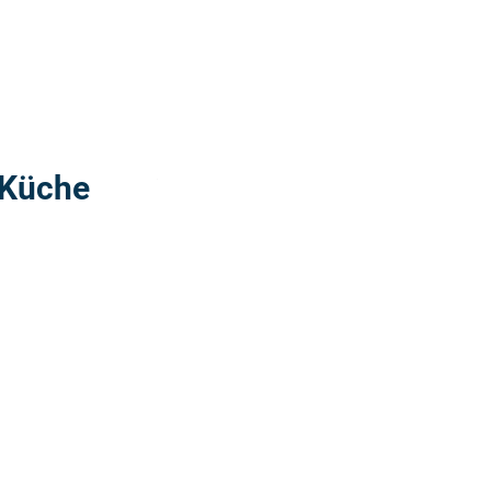
Weiterlesen: "Puppenspiel - In Kaspers Küche
 Küche