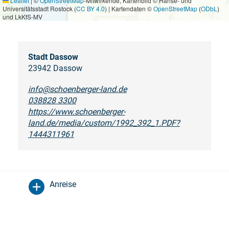
Leaflet
|
©
OpenStreetMap
-Mitwirkende, Kartenbild © Hanse- und
Universitätsstadt Rostock (
CC BY 4.0
) | Kartendaten ©
OpenStreetMap
(
ODbL
)
und LkKfS-MV
Stadt Dassow
23942 Dassow
info@schoenberger-land.de
038828 3300
https://www.schoenberger-
land.de/media/custom/1992_392_1.PDF?
1444311961
Anreise