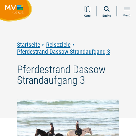
Zum
Zur
Zur
Zum
Menü
Karte
Suche
Inhalt
Navigation
Volltextsuche
Footer
springen
springen
springen
springen
Startseite
Reiseziele
Pferdestrand Dassow Strandaufgang 3
Pferdestrand Dassow
Strandaufgang 3