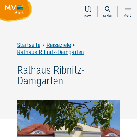
Zum
Zur
Zur
Zum
Menü
Karte
Suche
Inhalt
Navigation
Volltextsuche
Footer
springen
springen
springen
springen
Startseite
Reiseziele
Rathaus Ribnitz-Damgarten
Rathaus Ribnitz-
Damgarten