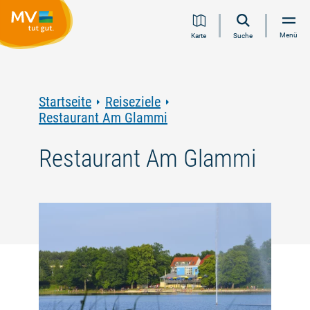
Zum
Zur
Zur
Zum
Menü
Karte
Suche
Inhalt
Navigation
Volltextsuche
Footer
springen
springen
springen
springen
Startseite
Reiseziele
Restaurant Am Glammi
Restaurant Am Glammi