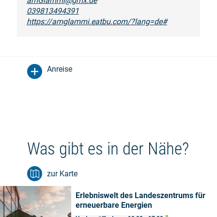
amGlammi@gmx.de
039813494391
https://amglammi.eatbu.com/?lang=de#
Anreise
Was gibt es in der Nähe?
zur Karte
Erlebniswelt des Landeszentrums für
erneuerbare Energien