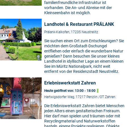
familienfreundliche Infrastruktur ist
vorhanden. Die An- und Abreise mit der
Kleinseenbahn ist möglich.
Landhotel & Restaurant PRÄLANK
Prälank-Kalkofen, 17235 Neustrelitz
Sie suchen einen Ort zum Entschleunigen? Sie
möchten dem Großstadt-Dschungel
entfliehen oder einfach die wunderbare Natur
genießen? Dann besuchen Sie unser kleines
©
Landhotel in idyllischer Lage an einem kleinen
See im Müritz Nationalpark, nicht weit
entfernt von der Residenzstadt Neustrelitz.
Erlebniswerkstatt Zahren
Heute geöffnet von: 13:00 - 18:00
Hartwigsdorfer Weg, 17217 Penzlin /OT Zahren
Die Erlebniswerkstatt Zahren bietet Menschen
jeden Alters einen gestalterischen Freiraum.
Hier darf man spielen und träumen oder mit
Recyclingmaterial und Naturwerkstoffen
basteln, eigene Projekte realisieren, Objekte