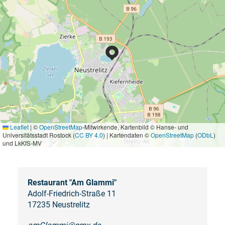
Leaflet
|
©
OpenStreetMap
-Mitwirkende, Kartenbild © Hanse- und
Universitätsstadt Rostock (
CC BY 4.0
) | Kartendaten ©
OpenStreetMap
(
ODbL
)
und LkKfS-MV
Restaurant "Am Glammi"
Adolf-Friedrich-Straße 11
17235 Neustrelitz