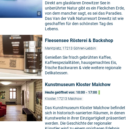
Direkt am glasklaren Drewitzer See in
unberührter Natur gibt es ein Fleckchen Erde,
von dem mancher sagt, es sei das Paradies.
©
Das Van der Valk Naturresort Drewitz ist wie
geschaffen für den schönsten Tag des
Lebens.
Fleesensee Rösterei & Backshop
Marktplatz, 17213 Göhren-Lebbin
Genießen Sie frisch gebrühten Kaffee,
Kaffeespezialitäten, hausgemachtes Eis,
frische Backwaren & viele weitere regionale
Delikatessen.
©
Kunstmuseum Kloster Malchow
Heute geöffnet von: 10:00 - 17:00
Kloster, 17213 Malchow
Das Kunstmuseum Kloster Malchow befindet
sich in historisch-sanierten Räumen, in denen
©
Kunstwerke in ihrer Einzigartigkeit präsentiert
werden. Die Geschichte der regionaler
Künstler wird zu einem spürbaren Erlebnis.