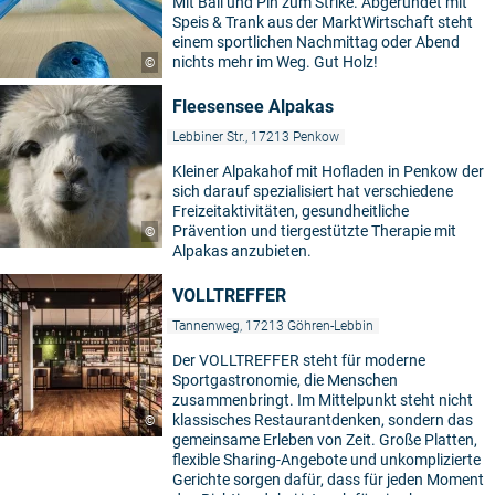
Mit Ball und Pin zum Strike. Abgerundet mit
Speis & Trank aus der MarktWirtschaft steht
einem sportlichen Nachmittag oder Abend
nichts mehr im Weg. Gut Holz!
©
Fleesensee Alpakas
Lebbiner Str., 17213 Penkow
Kleiner Alpakahof mit Hofladen in Penkow der
sich darauf spezialisiert hat verschiedene
Freizeitaktivitäten, gesundheitliche
Prävention und tiergestützte Therapie mit
©
Alpakas anzubieten.
VOLLTREFFER
Tannenweg, 17213 Göhren-Lebbin
Der VOLLTREFFER steht für moderne
Sportgastronomie, die Menschen
zusammenbringt. Im Mittelpunkt steht nicht
klassisches Restaurantdenken, sondern das
©
gemeinsame Erleben von Zeit. Große Platten,
flexible Sharing-Angebote und unkomplizierte
Gerichte sorgen dafür, dass für jeden Moment