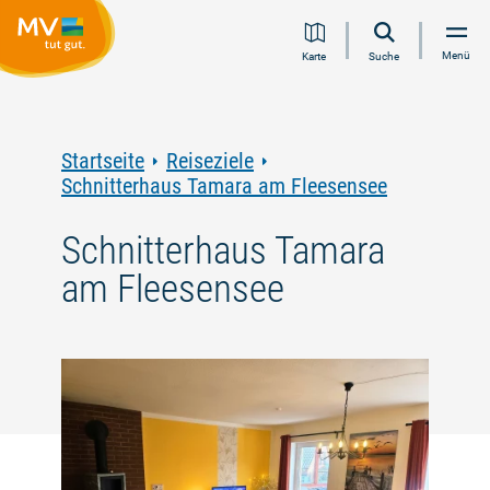
Zum
Zur
Zur
Zum
Menü
Karte
Suche
Inhalt
Navigation
Volltextsuche
Footer
springen
springen
springen
springen
Startseite
Reiseziele
Schnitterhaus Tamara am Fleesensee
Schnitterhaus Tamara
am Fleesensee