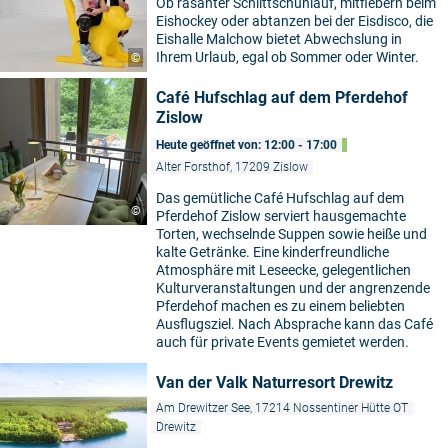
Ob rasanter Schlittschuhlauf, mitfiebern beim
Eishockey oder abtanzen bei der Eisdisco, die
Eishalle Malchow bietet Abwechslung in
Ihrem Urlaub, egal ob Sommer oder Winter.
©
Café Hufschlag auf dem Pferdehof
Zislow
Heute geöffnet von: 12:00 - 17:00
Alter Forsthof, 17209 Zislow
Das gemütliche Café Hufschlag auf dem
©
Pferdehof Zislow serviert hausgemachte
Torten, wechselnde Suppen sowie heiße und
kalte Getränke. Eine kinderfreundliche
Atmosphäre mit Leseecke, gelegentlichen
Kulturveranstaltungen und der angrenzende
Pferdehof machen es zu einem beliebten
Ausflugsziel. Nach Absprache kann das Café
auch für private Events gemietet werden.
Van der Valk Naturresort Drewitz
Am Drewitzer See, 17214 Nossentiner Hütte OT
Drewitz