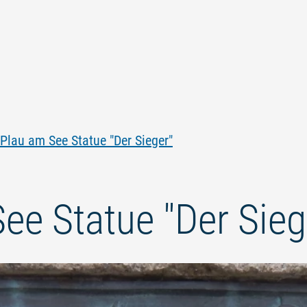
Zum
Zur
Zur
Zum
Inhalt
Navigation
Volltextsuche
Footer
springen
springen
springen
springen
Plau am See Statue "Der Sieger"
ee Statue "Der Sieg