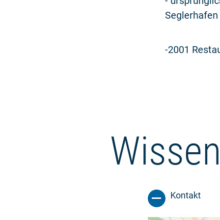
- ursprüngli
Seglerhafen
-2001 Resta
Wissen
Kontakt