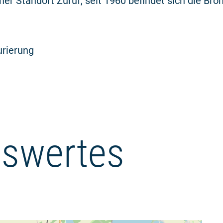
cher Standort Zuruf, seit 1960 befindet sich die Bro
urierung
swertes