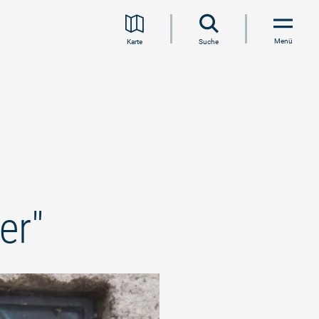
Menü
Karte
Suche
er"