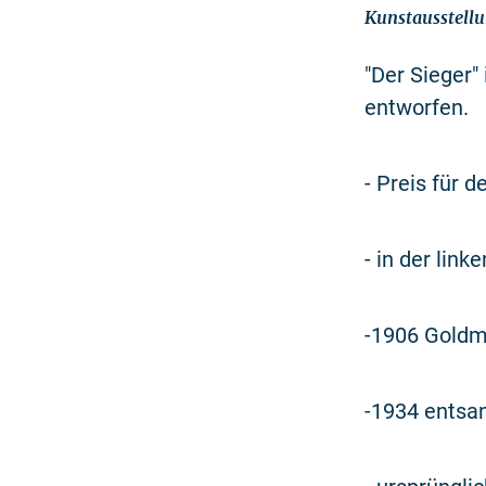
Kunstausstellu
"Der Sieger"
entworfen.
- Preis für 
- in der lin
-1906 Goldme
-1934 entsa