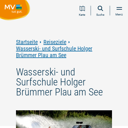
Zum
Zur
Zur
Zum
Menü
Karte
Suche
Inhalt
Navigation
Volltextsuche
Footer
springen
springen
springen
springen
Startseite
Reiseziele
Wasserski- und Surfschule Holger
Brümmer Plau am See
Wasserski- und
Surfschule Holger
Brümmer Plau am See