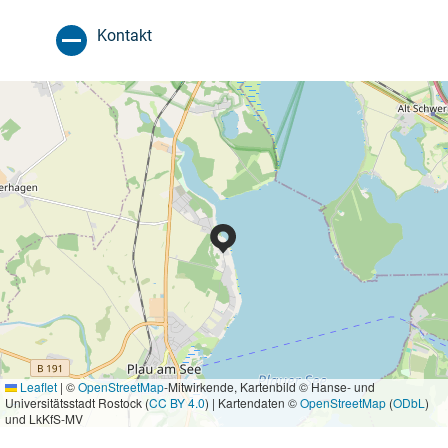
Kontakt
Leaflet
|
©
OpenStreetMap
-Mitwirkende, Kartenbild © Hanse- und
Universitätsstadt Rostock (
CC BY 4.0
) | Kartendaten ©
OpenStreetMap
(
ODbL
)
und LkKfS-MV