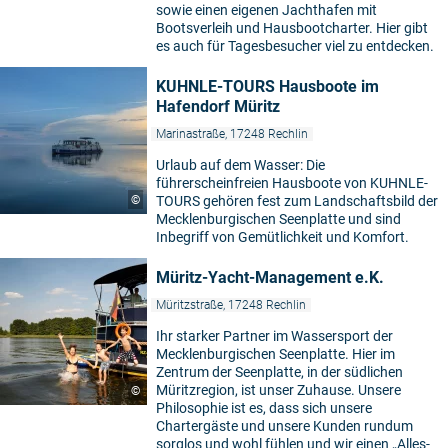
sowie einen eigenen Jachthafen mit
Bootsverleih und Hausbootcharter. Hier gibt
es auch für Tagesbesucher viel zu entdecken.
KUHNLE-TOURS Hausboote im
Hafendorf Müritz
Marinastraße, 17248 Rechlin
Urlaub auf dem Wasser: Die
führerscheinfreien Hausboote von KUHNLE-
©
TOURS gehören fest zum Landschaftsbild der
Mecklenburgischen Seenplatte und sind
Inbegriff von Gemütlichkeit und Komfort.
Müritz-Yacht-Management e.K.
Müritzstraße, 17248 Rechlin
Ihr starker Partner im Wassersport der
Mecklenburgischen Seenplatte. Hier im
Zentrum der Seenplatte, in der südlichen
Müritzregion, ist unser Zuhause. Unsere
©
Philosophie ist es, dass sich unsere
Chartergäste und unsere Kunden rundum
sorglos und wohl fühlen und wir einen „Alles-