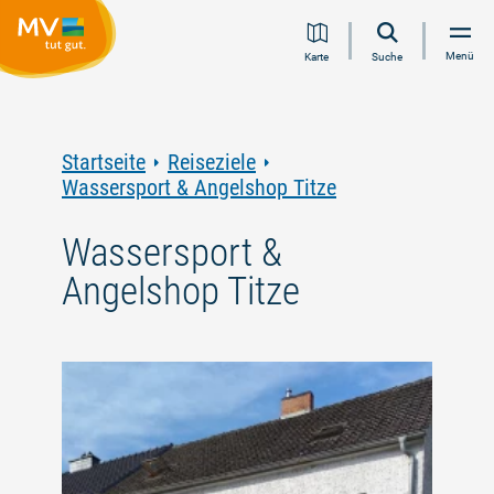
Zum
Zur
Zur
Zum
Menü
Karte
Suche
Inhalt
Navigation
Volltextsuche
Footer
springen
springen
springen
springen
Startseite
Reiseziele
Wassersport & Angelshop Titze
Wassersport &
Angelshop Titze