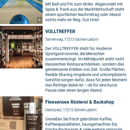
Mit Ball und Pin zum Strike. Abgerundet mit
Speis & Trank aus der MarktWirtschaft steht
einem sportlichen Nachmittag oder Abend
nichts mehr im Weg. Gut Holz!
©
VOLLTREFFER
Tannenweg, 17213 Göhren-Lebbin
Der VOLLTREFFER steht für moderne
Sportgastronomie, die Menschen
zusammenbringt. Im Mittelpunkt steht nicht
klassisches Restaurantdenken, sondern das
©
gemeinsame Erleben von Zeit. Große Platten,
flexible Sharing-Angebote und unkomplizierte
Gerichte sorgen dafür, dass für jeden Moment
das Richtige dabei ist – ob für eine kurze
Pause oder einen langen Abend.
Fleesensee Rösterei & Backshop
Marktplatz, 17213 Göhren-Lebbin
Genießen Sie frisch gebrühten Kaffee,
Kaffeespezialitäten, hausgemachtes Eis,
frische Backwaren & viele weitere regionale