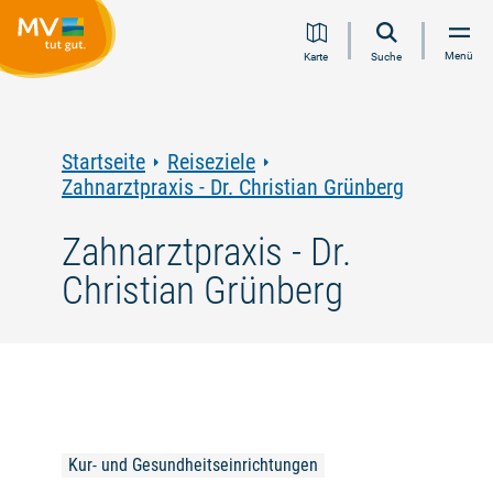
Zum
Zur
Zur
Zum
Menü
Karte
Suche
Inhalt
Navigation
Volltextsuche
Footer
springen
springen
springen
springen
Startseite
Reiseziele
Zahnarztpraxis - Dr. Christian Grünberg
Zahnarztpraxis - Dr.
Christian Grünberg
Kur- und Gesundheitseinrichtungen