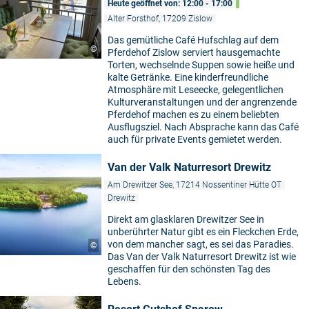
Heute geöffnet von: 12:00 - 17:00
Alter Forsthof, 17209 Zislow
Das gemütliche Café Hufschlag auf dem
©
Pferdehof Zislow serviert hausgemachte
Torten, wechselnde Suppen sowie heiße und
kalte Getränke. Eine kinderfreundliche
Atmosphäre mit Leseecke, gelegentlichen
Kulturveranstaltungen und der angrenzende
Pferdehof machen es zu einem beliebten
Ausflugsziel. Nach Absprache kann das Café
auch für private Events gemietet werden.
Van der Valk Naturresort Drewitz
Am Drewitzer See, 17214 Nossentiner Hütte OT
Drewitz
Direkt am glasklaren Drewitzer See in
unberührter Natur gibt es ein Fleckchen Erde,
von dem mancher sagt, es sei das Paradies.
©
Das Van der Valk Naturresort Drewitz ist wie
geschaffen für den schönsten Tag des
Lebens.