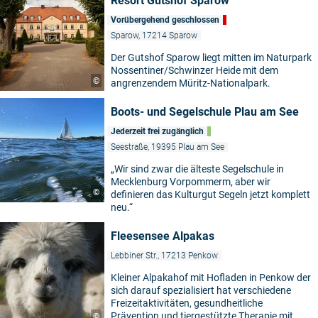
Resort Gutshof Sparow
Vorübergehend geschlossen
Sparow, 17214 Sparow
Der Gutshof Sparow liegt mitten im Naturpark
Nossentiner/Schwinzer Heide mit dem
©
angrenzendem Müritz-Nationalpark.
Boots- und Segelschule Plau am See
Jederzeit frei zugänglich
Seestraße, 19395 Plau am See
„Wir sind zwar die älteste Segelschule in
Mecklenburg Vorpommerm, aber wir
©
definieren das Kulturgut Segeln jetzt komplett
neu.“
Fleesensee Alpakas
Lebbiner Str., 17213 Penkow
Kleiner Alpakahof mit Hofladen in Penkow der
sich darauf spezialisiert hat verschiedene
Freizeitaktivitäten, gesundheitliche
Prävention und tiergestützte Therapie mit
©